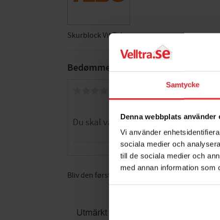
Skurblock Vit Tebo.
Bedømmelser
Samtycke
Dig
Denna webbplats använder 
Vi använder enhetsidentifierar
sociala medier och analysera 
till de sociala medier och a
med annan information som du 
Bliv den første, der giver en bedømmelse.