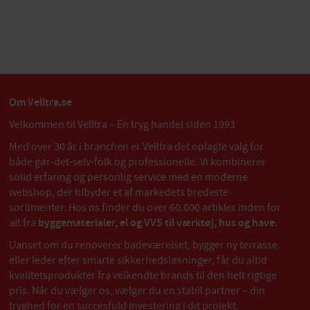
Om Velltra.se
Velkommen til Velltra – En tryg handel siden 1993
Med over 30 år i branchen er Velltra det oplagte valg for
både gør-det-selv-folk og professionelle. Vi kombinerer
solid erfaring og personlig service med en moderne
webshop, der tilbyder et af markedets bredeste
sortimenter. Hos os finder du over 60.000 artikler inden for
alt fra
byggematerialer, el og VVS til værktøj, hus og have
.
Uanset om du renoverer badeværelset, bygger ny terrasse
eller leder efter smarte sikkerhedsløsninger, får du altid
kvalitetsprodukter fra velkendte brands til den helt rigtige
pris. Når du vælger os, vælger du en stabil partner – din
tryghed for en succesfuld investering i dit projekt.