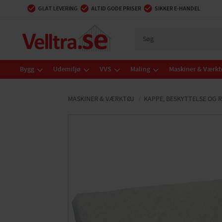
GLAT LEVERING
ALTID GODE PRISER
SIKKER E-HANDEL
Bygg
Udemiljø
VVS
Maling
Maskiner & Værkt
MASKINER & VÆRKTØJ
KAPPE, BESKYTTELSE OG 