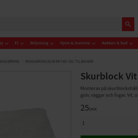
øj
El
Belysning
Hjem & Inventar
Køkken & Bad
RENGØRING
RENGØRINGSVÆRKTØJ OG TILBEHØR
Skurblock Vit
Monteras på skurblockshållar
golv, väggar och fogar. Vit, 
25
DKK
ANTAL