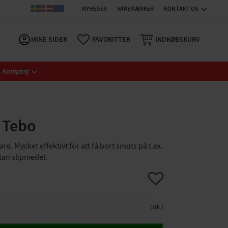
NYHEDER
VAREMÆRKER
KONTAKT OS
MINE SIDER
FAVORITTER
INDKØBSKURV
Kampanj
 Tebo
e. Mycket effektivt för att få bort smuts på t.ex.
utan slipmedel.
Gem som favorit
stk.