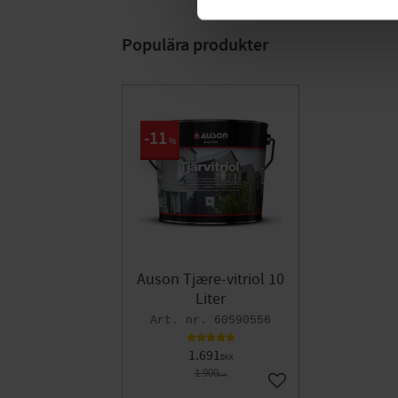
Populära produkter
11
%
Auson Tjære-vitriol 10
Liter
60590556
1.691
DKK
1.900
DKK
Gem som favorit