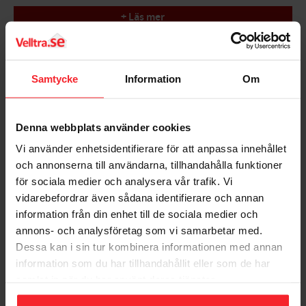
Anvendelsesområde: Sprayvask af værktøj og spild og
rengøring inde i skumpistoler. Fjerner også maling, voks,
+ Läs mer
fedt og olie.
Bedømmelser
Samtycke
Information
Om
Dig
Denna webbplats använder cookies
Vi använder enhetsidentifierare för att anpassa innehållet
och annonserna till användarna, tillhandahålla funktioner
för sociala medier och analysera vår trafik. Vi
vidarebefordrar även sådana identifierare och annan
information från din enhet till de sociala medier och
Bliv den første, der giver en bedømmelse.
annons- och analysföretag som vi samarbetar med.
Dessa kan i sin tur kombinera informationen med annan
information som du har tillhandahållit eller som de har
samlat in när du har använt deras tjänster.