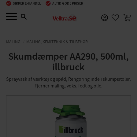
SIKKER E-HANDEL
ALTID GODE PRISER
Menu
INDKØ
FAVORIT
MALING
MALING, KEMITEKNIK & TILBEHØR
Skumdæmper AA290, 500ml,
illbruck
Sprayvask af værktøj og spild, Rengøring inde i skumpistoler,
Fjerner maling, voks, fedt og olie.