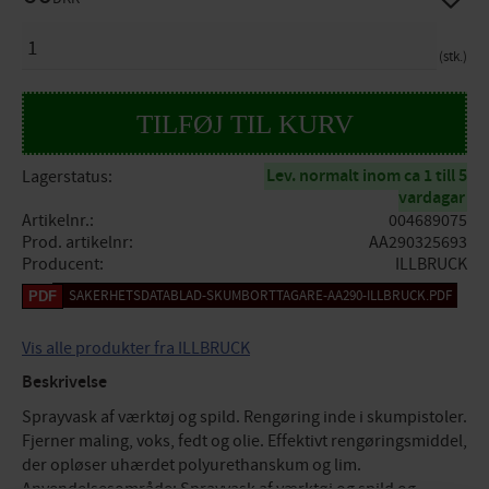
ANTAL
stk.
Lev. normalt inom ca 1 till 5
Lagerstatus
vardagar
Artikelnr.
004689075
Prod. artikelnr
AA290325693
Producent
ILLBRUCK
SAKERHETSDATABLAD-SKUMBORTTAGARE-AA290-ILLBRUCK.PDF
Vis alle produkter fra ILLBRUCK
Beskrivelse
Sprayvask af værktøj og spild. Rengøring inde i skumpistoler.
Fjerner maling, voks, fedt og olie. Effektivt rengøringsmiddel,
der opløser uhærdet polyurethanskum og lim.