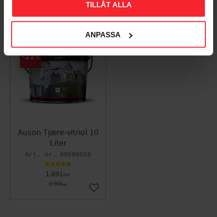
Populära produkter
TILLÅT ALLA
ANPASSA
11
%
Auson Tjære-vitriol 10
Liter
60590556
1.691
DKK
1.900
DKK
Gem som favorit