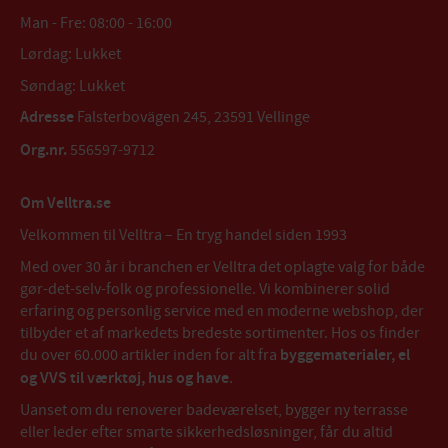
Man - Fre: 08:00 - 16:00
Lørdag: Lukket
Søndag: Lukket
Adresse
Falsterbovägen 245, 23591 Vellinge
Org.nr.
556597-9712
Om Velltra.se
Velkommen til Velltra – En tryg handel siden 1993
Med over 30 år i branchen er Velltra det oplagte valg for både
gør-det-selv-folk og professionelle. Vi kombinerer solid
erfaring og personlig service med en moderne webshop, der
tilbyder et af markedets bredeste sortimenter. Hos os finder
du over 60.000 artikler inden for alt fra
byggematerialer, el
og VVS til værktøj, hus og have
.
Uanset om du renoverer badeværelset, bygger ny terrasse
eller leder efter smarte sikkerhedsløsninger, får du altid