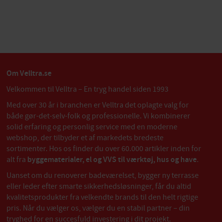
Om Velltra.se
Velkommen til Velltra – En tryg handel siden 1993
Med over 30 år i branchen er Velltra det oplagte valg for
både gør-det-selv-folk og professionelle. Vi kombinerer
solid erfaring og personlig service med en moderne
webshop, der tilbyder et af markedets bredeste
sortimenter. Hos os finder du over 60.000 artikler inden for
alt fra
byggematerialer, el og VVS til værktøj, hus og have
.
Uanset om du renoverer badeværelset, bygger ny terrasse
eller leder efter smarte sikkerhedsløsninger, får du altid
kvalitetsprodukter fra velkendte brands til den helt rigtige
pris. Når du vælger os, vælger du en stabil partner – din
tryghed for en succesfuld investering i dit projekt.