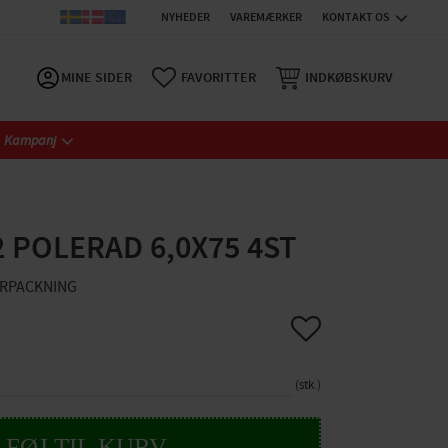
NYHEDER
VAREMÆRKER
KONTAKT OS
MINE SIDER
FAVORITTER
INDKØBSKURV
Kampanj
2 POLERAD 6,0X75 4ST
ÖRPACKNING
Gem som favorit
stk.