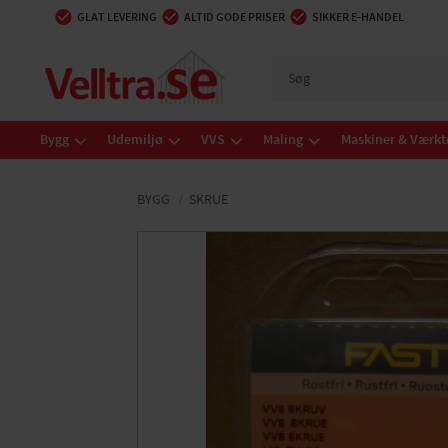
GLAT LEVERING
ALTID GODE PRISER
SIKKER E-HANDEL
Bygg
Udemiljø
VVS
Maling
Maskiner & Værkt
BYGG
SKRUE