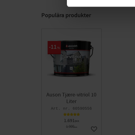
Populära produkter
11
%
Auson Tjære-vitriol 10
Liter
60590556
1.691
DKK
1.900
DKK
Gem som favorit