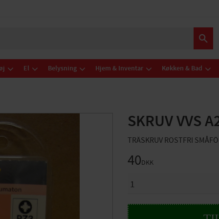
øj
El
Belysning
Hjem & Inventar
Køkken & Bad
SKRUV VVS A
TRÄSKRUV ROSTFRI SMÅF
40
DKK
ANTAL