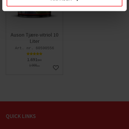
Auson Tjære-vitriol 10
Liter
60590556
1.691
DKK
1.900
DKK
Gem som favorit
QUICK LINKS