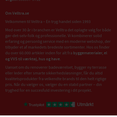
Om Velltra.se
Velkommen til Velltra – En tryg handel siden 1993
Med over 30 år i branchen er Velltra det oplagte valg for både
gør-det-selv-folk og professionelle. Vi kombinerer solid
erfaring og personlig service med en moderne webshop, der
tilbyder et af markedets bredeste sortimenter. Hos os finder
du over 60.000 artikler inden for alt fra
byggematerialer, el
og VVS til værktøj, hus og have
.
Uanset om du renoverer badeværelset, bygger ny terrasse
eller leder efter smarte sikkerhedsløsninger, får du altid
kvalitetsprodukter fra velkendte brands til den helt rigtige
pris. Når du vælger os, vælger du en stabil partner – din
tryghed for en succesfuld investering i dit projekt.