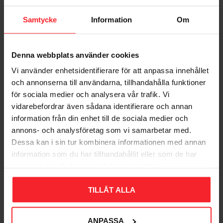
Samtycke
Information
Om
Denna webbplats använder cookies
Vi använder enhetsidentifierare för att anpassa innehållet
Bliv den første, der giver en bedømmelse.
och annonserna till användarna, tillhandahålla funktioner
för sociala medier och analysera vår trafik. Vi
vidarebefordrar även sådana identifierare och annan
information från din enhet till de sociala medier och
annons- och analysföretag som vi samarbetar med.
Dessa kan i sin tur kombinera informationen med annan
Populära produkter
information som du har tillhandahållit eller som de har
samlat in när du har använt deras tjänster.
TILLÅT ALLA
11
%
ANPASSA