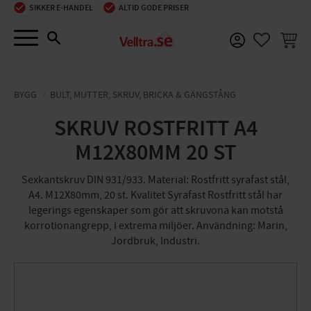
SIKKER E-HANDEL
ALTID GODE PRISER
Menu
INDKØ
FAVORIT
BYGG
BULT, MUTTER, SKRUV, BRICKA & GÄNGSTÅNG
SKRUV ROSTFRITT A4
M12X80MM 20 ST
Sexkantskruv DIN 931/933. Material: Rostfritt syrafast stål,
A4. M12X80mm, 20 st. Kvalitet Syrafast Rostfritt stål har
legerings egenskaper som gör att skruvona kan motstå
korrotionangrepp, i extrema miljöer. Användning: Marin,
Jordbruk, Industri.