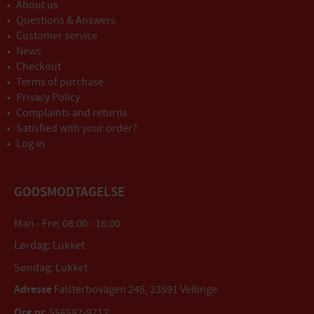
About us
Questions & Answers
Customer service
News
Checkout
Terms of purchase
Privacy Policy
Complaints and returns
Satisfied with your order?
Log in
GODSMODTAGELSE
Man - Fre: 08:00 - 16:00
Lørdag: Lukket
Søndag: Lukket
Adresse
Falsterbovägen 245, 23591 Vellinge
Org.nr.
556597-9712