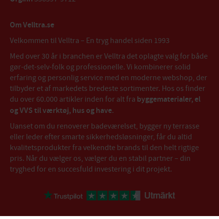
Om Velltra.se
Velkommen til Velltra – En tryg handel siden 1993
Med over 30 år i branchen er Velltra det oplagte valg for både
gør-det-selv-folk og professionelle. Vi kombinerer solid
erfaring og personlig service med en moderne webshop, der
tilbyder et af markedets bredeste sortimenter. Hos os finder
du over 60.000 artikler inden for alt fra
byggematerialer, el
og VVS til værktøj, hus og have
.
Uanset om du renoverer badeværelset, bygger ny terrasse
eller leder efter smarte sikkerhedsløsninger, får du altid
kvalitetsprodukter fra velkendte brands til den helt rigtige
pris. Når du vælger os, vælger du en stabil partner – din
tryghed for en succesfuld investering i dit projekt.