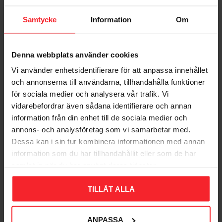
Samtycke
Information
Om
Denna webbplats använder cookies
Vi använder enhetsidentifierare för att anpassa innehållet
Bliv den første, der giver en bedømmelse.
och annonserna till användarna, tillhandahålla funktioner
för sociala medier och analysera vår trafik. Vi
vidarebefordrar även sådana identifierare och annan
information från din enhet till de sociala medier och
annons- och analysföretag som vi samarbetar med.
Dessa kan i sin tur kombinera informationen med annan
Populära produkter
information som du har tillhandahållit eller som de har
samlat in när du har använt deras tjänster.
TILLÅT ALLA
11
%
ANPASSA