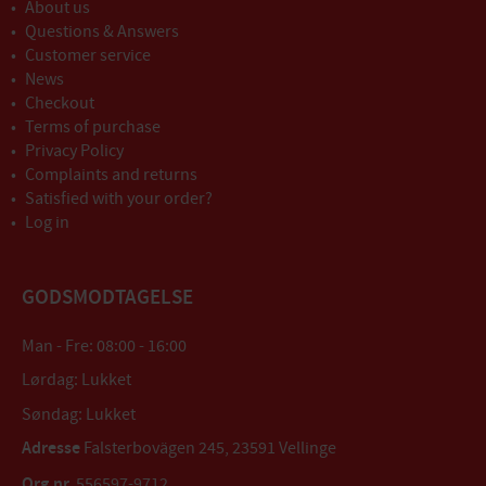
About us
Questions & Answers
Customer service
News
Checkout
Terms of purchase
Privacy Policy
Complaints and returns
Satisfied with your order?
Log in
GODSMODTAGELSE
Man - Fre: 08:00 - 16:00
Lørdag: Lukket
Søndag: Lukket
Adresse
Falsterbovägen 245, 23591 Vellinge
Org.nr.
556597-9712