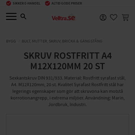
SIKKER E-HANDEL
ALTID GODE PRISER
Menu
INDKØ
FAVORIT
BYGG
BULT, MUTTER, SKRUV, BRICKA & GÄNGSTÅNG
SKRUV ROSTFRITT A4
M12X120MM 20 ST
Sexkantskruv DIN 931/933. Material: Rostfritt syrafast stål,
A4. M12X120mm, 20 st. Kvalitet Syrafast Rostfritt stål har
legerings egenskaper som gör att skruvona kan motstå
korrotionangrepp, i extrema miljöer. Användning: Marin,
Jordbruk, Industri.