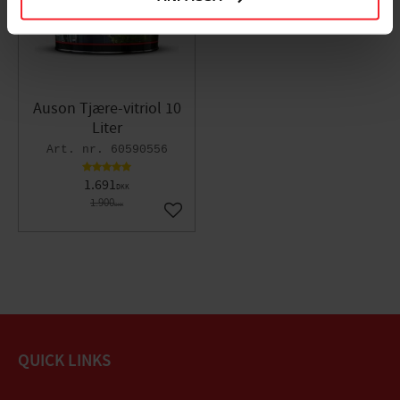
Auson Tjære-vitriol 10
Liter
60590556
1.691
DKK
1.900
DKK
Gem som favorit
QUICK LINKS