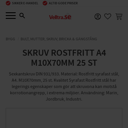
SIKKER E-HANDEL
ALTID GODE PRISER
Menu
INDKØ
FAVORIT
BYGG
BULT, MUTTER, SKRUV, BRICKA & GÄNGSTÅNG
SKRUV ROSTFRITT A4
M10X70MM 25 ST
Sexkantskruv DIN 931/933. Material: Rostfritt syrafast stål,
A4. M10X70mm, 25 st. Kvalitet Syrafast Rostfritt stål har
legerings egenskaper som gör att skruvona kan motstå
korrotionangrepp, i extrema miljöer. Användning: Marin,
Jordbruk, Industri.