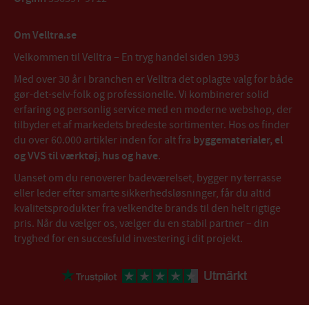
Om Velltra.se
Velkommen til Velltra – En tryg handel siden 1993
Med over 30 år i branchen er Velltra det oplagte valg for både
gør-det-selv-folk og professionelle. Vi kombinerer solid
erfaring og personlig service med en moderne webshop, der
tilbyder et af markedets bredeste sortimenter. Hos os finder
du over 60.000 artikler inden for alt fra
byggematerialer, el
og VVS til værktøj, hus og have
.
Uanset om du renoverer badeværelset, bygger ny terrasse
eller leder efter smarte sikkerhedsløsninger, får du altid
kvalitetsprodukter fra velkendte brands til den helt rigtige
pris. Når du vælger os, vælger du en stabil partner – din
tryghed for en succesfuld investering i dit projekt.