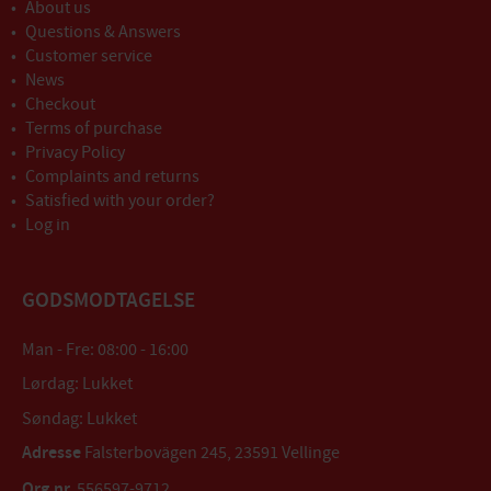
About us
Questions & Answers
Customer service
News
Checkout
Terms of purchase
Privacy Policy
Complaints and returns
Satisfied with your order?
Log in
GODSMODTAGELSE
Man - Fre: 08:00 - 16:00
Lørdag: Lukket
Søndag: Lukket
Adresse
Falsterbovägen 245, 23591 Vellinge
Org.nr.
556597-9712