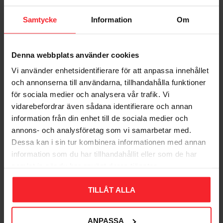
Samtycke
Information
Om
Denna webbplats använder cookies
Vi använder enhetsidentifierare för att anpassa innehållet
Bliv den første, der giver en bedømmelse.
och annonserna till användarna, tillhandahålla funktioner
för sociala medier och analysera vår trafik. Vi
vidarebefordrar även sådana identifierare och annan
information från din enhet till de sociala medier och
annons- och analysföretag som vi samarbetar med.
Dessa kan i sin tur kombinera informationen med annan
Populära produkter
information som du har tillhandahållit eller som de har
samlat in när du har använt deras tjänster.
TILLÅT ALLA
11
%
ANPASSA