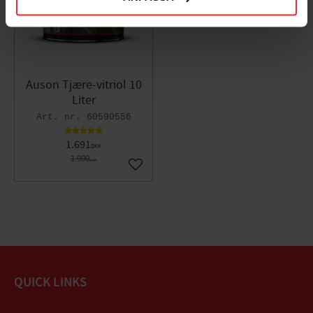
Auson Tjære-vitriol 10
Liter
60590556
1.691
DKK
1.900
DKK
Gem som favorit
QUICK LINKS