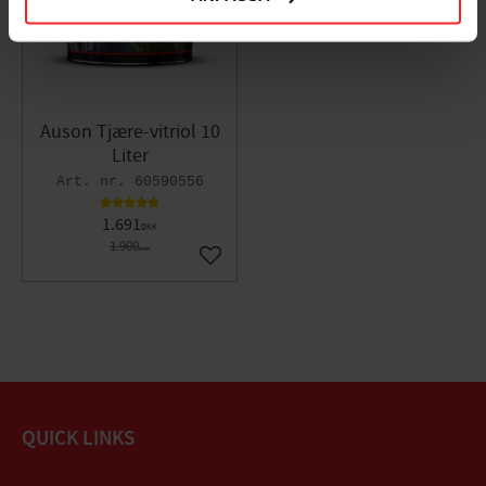
Auson Tjære-vitriol 10
Liter
60590556
1.691
DKK
1.900
DKK
Gem som favorit
QUICK LINKS