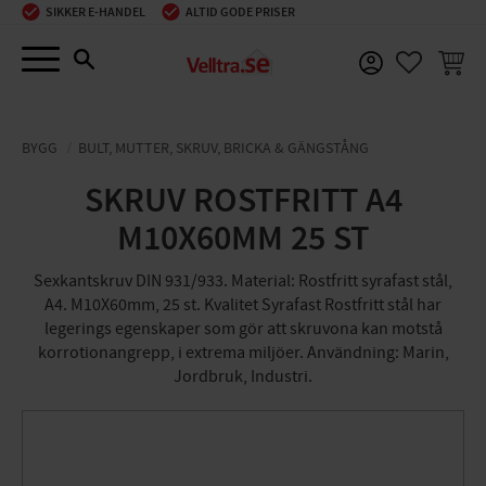
SIKKER E-HANDEL
ALTID GODE PRISER
Menu
INDKØ
FAVORIT
BYGG
BULT, MUTTER, SKRUV, BRICKA & GÄNGSTÅNG
SKRUV ROSTFRITT A4
M10X60MM 25 ST
Sexkantskruv DIN 931/933. Material: Rostfritt syrafast stål,
A4. M10X60mm, 25 st. Kvalitet Syrafast Rostfritt stål har
legerings egenskaper som gör att skruvona kan motstå
korrotionangrepp, i extrema miljöer. Användning: Marin,
Jordbruk, Industri.