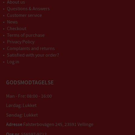
About us
Questions & Answers
Customer service
News
Checkout
Terms of purchase
Privacy Policy
Complaints and returns
Satisfied with your order?
Log in
GODSMODTAGELSE
Man - Fre: 08:00 - 16:00
Lørdag: Lukket
Søndag: Lukket
Adresse
Falsterbovägen 245, 23591 Vellinge
Org.nr.
556597-9712