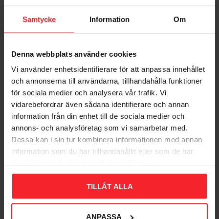
Samtycke
Information
Om
Denna webbplats använder cookies
Vi använder enhetsidentifierare för att anpassa innehållet
Bliv den første, der giver en bedømmelse.
och annonserna till användarna, tillhandahålla funktioner
för sociala medier och analysera vår trafik. Vi
vidarebefordrar även sådana identifierare och annan
information från din enhet till de sociala medier och
annons- och analysföretag som vi samarbetar med.
Dessa kan i sin tur kombinera informationen med annan
Populära produkter
information som du har tillhandahållit eller som de har
samlat in när du har använt deras tjänster.
TILLÅT ALLA
11
%
ANPASSA