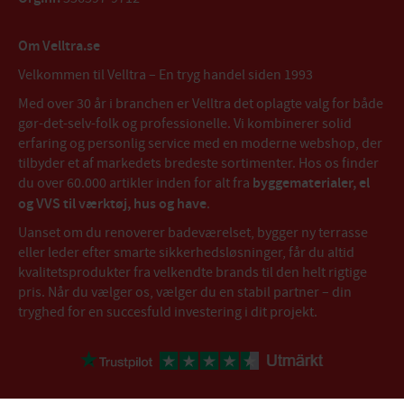
Om Velltra.se
Velkommen til Velltra – En tryg handel siden 1993
Med over 30 år i branchen er Velltra det oplagte valg for både
gør-det-selv-folk og professionelle. Vi kombinerer solid
erfaring og personlig service med en moderne webshop, der
tilbyder et af markedets bredeste sortimenter. Hos os finder
du over 60.000 artikler inden for alt fra
byggematerialer, el
og VVS til værktøj, hus og have
.
Uanset om du renoverer badeværelset, bygger ny terrasse
eller leder efter smarte sikkerhedsløsninger, får du altid
kvalitetsprodukter fra velkendte brands til den helt rigtige
pris. Når du vælger os, vælger du en stabil partner – din
tryghed for en succesfuld investering i dit projekt.