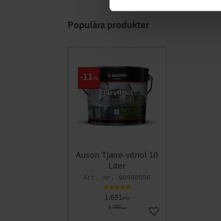
Populära produkter
11
%
Auson Tjære-vitriol 10
Liter
60590556
1.691
DKK
1.900
DKK
Gem som favorit