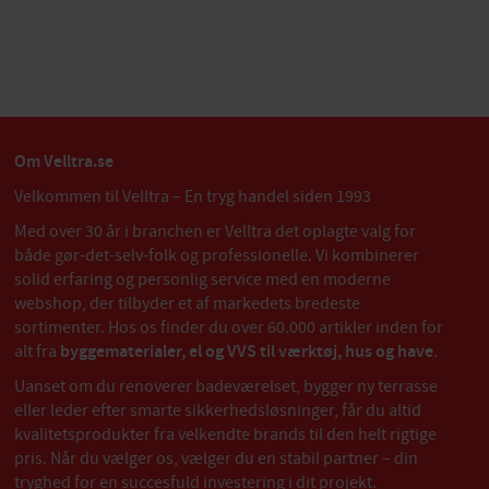
Om Velltra.se
Velkommen til Velltra – En tryg handel siden 1993
Med over 30 år i branchen er Velltra det oplagte valg for
både gør-det-selv-folk og professionelle. Vi kombinerer
solid erfaring og personlig service med en moderne
webshop, der tilbyder et af markedets bredeste
sortimenter. Hos os finder du over 60.000 artikler inden for
alt fra
byggematerialer, el og VVS til værktøj, hus og have
.
Uanset om du renoverer badeværelset, bygger ny terrasse
eller leder efter smarte sikkerhedsløsninger, får du altid
kvalitetsprodukter fra velkendte brands til den helt rigtige
pris. Når du vælger os, vælger du en stabil partner – din
tryghed for en succesfuld investering i dit projekt.