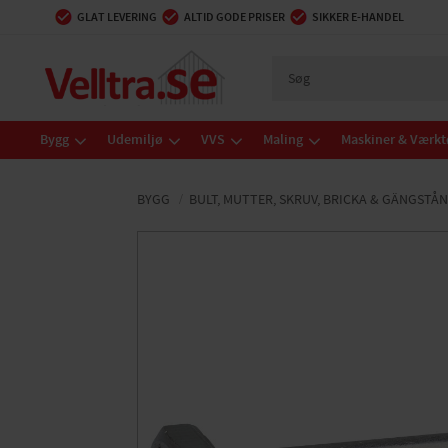
GLAT LEVERING
ALTID GODE PRISER
SIKKER E-HANDEL
Bygg
Udemiljø
VVS
Maling
Maskiner & Værkt
BYGG
BULT, MUTTER, SKRUV, BRICKA & GÄNGSTÅ