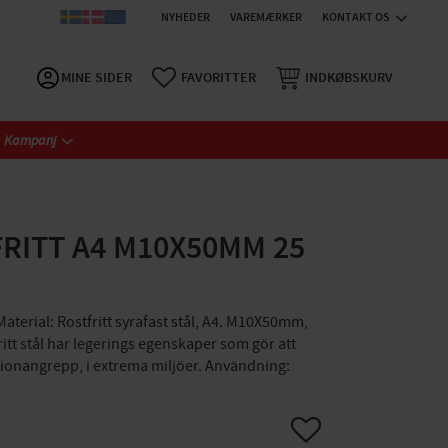
NYHEDER
VAREMÆRKER
KONTAKT OS
MINE SIDER
FAVORITTER
INDKØBSKURV
Kampanj
RITT A4 M10X50MM 25
aterial: Rostfritt syrafast stål, A4. M10X50mm,
fritt stål har legerings egenskaper som gör att
ionangrepp, i extrema miljöer. Användning:
Gem som favorit