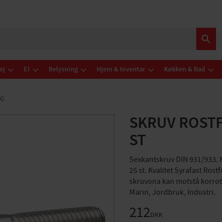
øj
El
Belysning
Hjem & Inventar
Køkken & Bad
NG
SKRUV ROSTF
ST
Sexkantskruv DIN 931/933. M
25 st. Kvalitet Syrafast Rost
skruvona kan motstå korrot
Marin, Jordbruk, Industri.
212
DKK