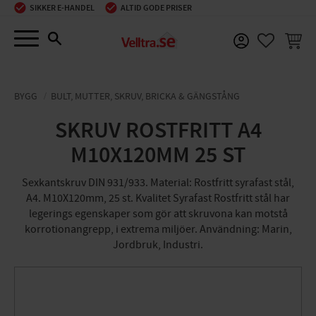
SIKKER E-HANDEL
ALTID GODE PRISER
Menu
INDKØ
FAVORIT
BYGG
BULT, MUTTER, SKRUV, BRICKA & GÄNGSTÅNG
SKRUV ROSTFRITT A4
M10X120MM 25 ST
Sexkantskruv DIN 931/933. Material: Rostfritt syrafast stål,
A4. M10X120mm, 25 st. Kvalitet Syrafast Rostfritt stål har
legerings egenskaper som gör att skruvona kan motstå
korrotionangrepp, i extrema miljöer. Användning: Marin,
Jordbruk, Industri.