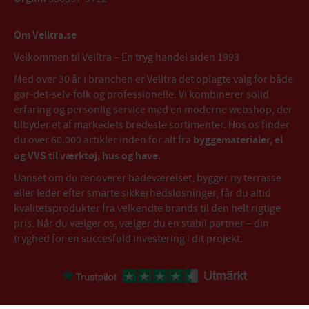
Om Velltra.se
Velkommen til Velltra – En tryg handel siden 1993
Med over 30 år i branchen er Velltra det oplagte valg for både
gør-det-selv-folk og professionelle. Vi kombinerer solid
erfaring og personlig service med en moderne webshop, der
tilbyder et af markedets bredeste sortimenter. Hos os finder
du over 60.000 artikler inden for alt fra
byggematerialer, el
og VVS til værktøj, hus og have
.
Uanset om du renoverer badeværelset, bygger ny terrasse
eller leder efter smarte sikkerhedsløsninger, får du altid
kvalitetsprodukter fra velkendte brands til den helt rigtige
pris. Når du vælger os, vælger du en stabil partner – din
tryghed for en succesfuld investering i dit projekt.