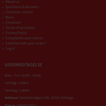
About us
Questions & Answers
Customer service
News
Checkout
Terms of purchase
Privacy Policy
Complaints and returns
Satisfied with your order?
Log in
GODSMODTAGELSE
Man - Fre: 08:00 - 16:00
Lørdag: Lukket
Søndag: Lukket
Adresse
Falsterbovägen 245, 23591 Vellinge
Org.nr.
556597-9712