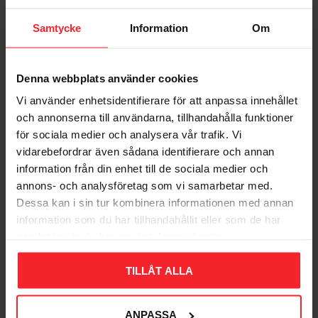
Samtycke
Information
Om
Denna webbplats använder cookies
Vi använder enhetsidentifierare för att anpassa innehållet
Bliv den første, der giver en bedømmelse.
och annonserna till användarna, tillhandahålla funktioner
för sociala medier och analysera vår trafik. Vi
vidarebefordrar även sådana identifierare och annan
information från din enhet till de sociala medier och
annons- och analysföretag som vi samarbetar med.
Dessa kan i sin tur kombinera informationen med annan
Populära produkter
information som du har tillhandahållit eller som de har
samlat in när du har använt deras tjänster.
TILLÅT ALLA
11
%
ANPASSA