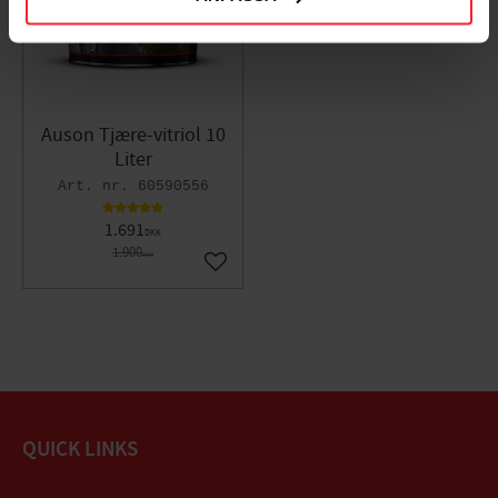
Auson Tjære-vitriol 10
Liter
60590556
1.691
DKK
1.900
DKK
Gem som favorit
QUICK LINKS