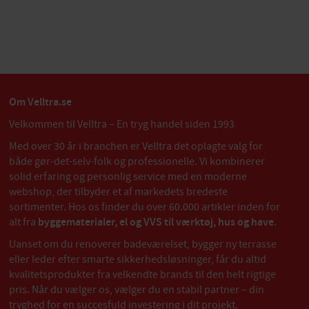
Om Velltra.se
Velkommen til Velltra – En tryg handel siden 1993
Med over 30 år i branchen er Velltra det oplagte valg for
både gør-det-selv-folk og professionelle. Vi kombinerer
solid erfaring og personlig service med en moderne
webshop, der tilbyder et af markedets bredeste
sortimenter. Hos os finder du over 60.000 artikler inden for
alt fra
byggematerialer, el og VVS til værktøj, hus og have
.
Uanset om du renoverer badeværelset, bygger ny terrasse
eller leder efter smarte sikkerhedsløsninger, får du altid
kvalitetsprodukter fra velkendte brands til den helt rigtige
pris. Når du vælger os, vælger du en stabil partner – din
tryghed for en succesfuld investering i dit projekt.