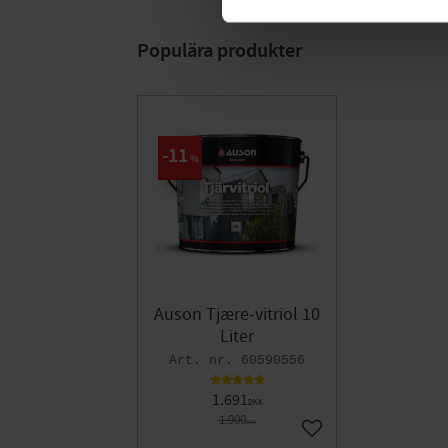
Populära produkter
11
%
Auson Tjære-vitriol 10
Liter
60590556
1.691
DKK
1.900
DKK
Gem som favorit