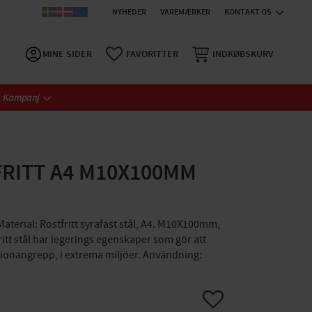
NYHEDER
VAREMÆRKER
KONTAKT OS
MINE SIDER
FAVORITTER
INDKØBSKURV
Kampanj
RITT A4 M10X100MM
aterial: Rostfritt syrafast stål, A4. M10X100mm,
fritt stål har legerings egenskaper som gör att
ionangrepp, i extrema miljöer. Användning:
Gem som favorit