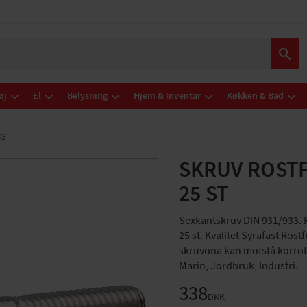
øj
El
Belysning
Hjem & Inventar
Køkken & Bad
NG
SKRUV ROSTF
25 ST
Sexkantskruv DIN 931/933. M
25 st. Kvalitet Syrafast Rost
skruvona kan motstå korrot
Marin, Jordbruk, Industri.
338
DKK