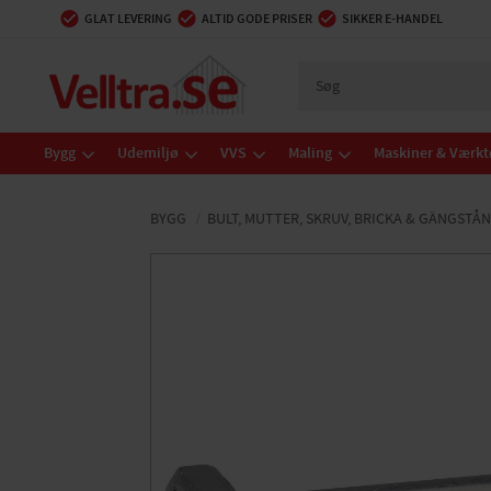
GLAT LEVERING
ALTID GODE PRISER
SIKKER E-HANDEL
Bygg
Udemiljø
VVS
Maling
Maskiner & Værkt
BYGG
BULT, MUTTER, SKRUV, BRICKA & GÄNGSTÅ