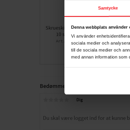
Samtycke
Denna webbplats använder 
Skrueskive Til Dørstop 26-29
10 stk, Habo 86314
Vi använder enhetsidentifierar
001678779
sociala medier och analysera 
28
till de sociala medier och a
DKK
med annan information som du 
Gem som fav
Bedømmelser
Dig