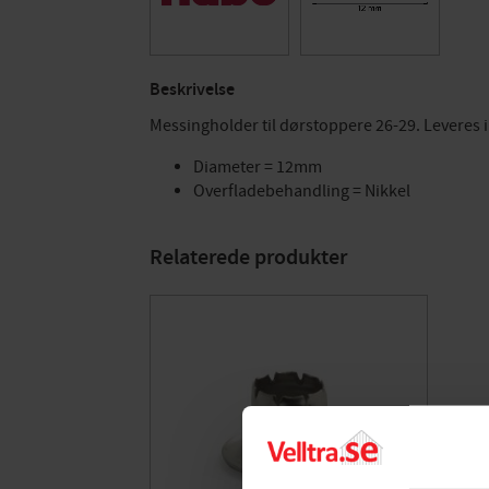
Beskrivelse
Messingholder til dørstoppere 26-29. Leveres i
Diameter = 12mm
Overfladebehandling = Nikkel
Relaterede produkter