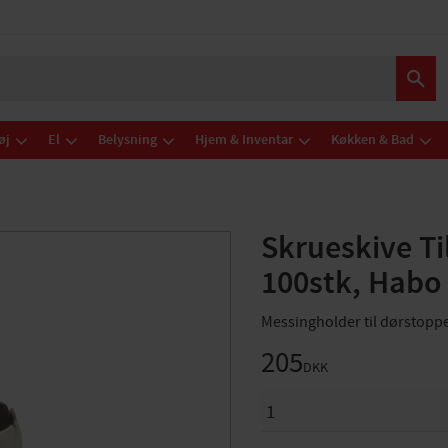
øj
El
Belysning
Hjem & Inventar
Køkken & Bad
Skrueskive Ti
100stk, Habo
Messingholder til dørstoppe
205
DKK
ANTAL