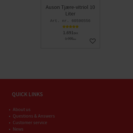
Auson Tjære-vitriol 10
Liter
60590556
1.691
DKK
1.900
DKK
Gem som favorit
QUICK LINKS
About us
Questions & Answers
Customer service
News