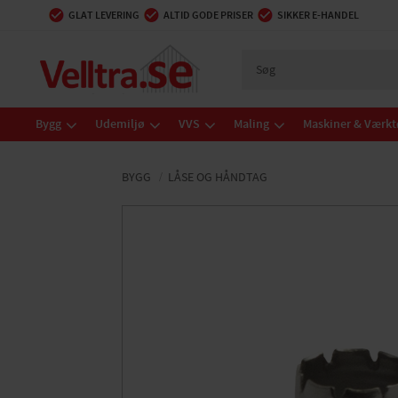
GLAT LEVERING
ALTID GODE PRISER
SIKKER E-HANDEL
Bygg
Udemiljø
VVS
Maling
Maskiner & Værkt
BYGG
LÅSE OG HÅNDTAG