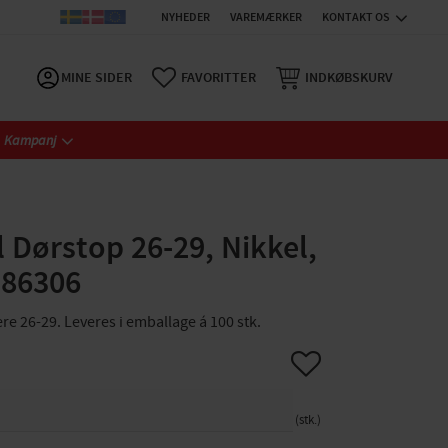
NYHEDER
VAREMÆRKER
KONTAKT OS
MINE SIDER
FAVORITTER
INDKØBSKURV
Kampanj
l Dørstop 26-29, Nikkel,
 86306
re 26-29. Leveres i emballage á 100 stk.
Gem som favorit
stk.