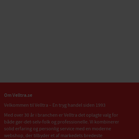
Om Velltra.se
Velkommen til Velltra – En tryg handel siden 1993
Med over 30 år i branchen er Velltra det oplagte valg for
både gør-det-selv-folk og professionelle. Vi kombinerer
solid erfaring og personlig service med en moderne
webshop, der tilbyder et af markedets bredeste