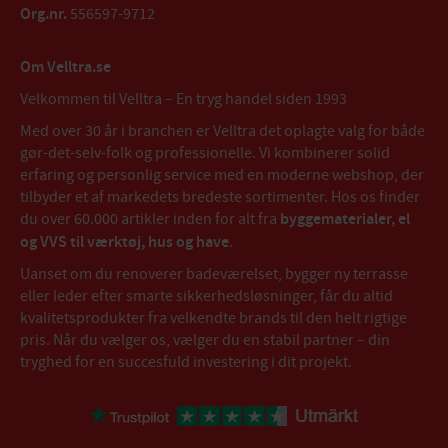
Org.nr.
556597-9712
Om Velltra.se
Velkommen til Velltra – En tryg handel siden 1993
Med over 30 år i branchen er Velltra det oplagte valg for både
gør-det-selv-folk og professionelle. Vi kombinerer solid
erfaring og personlig service med en moderne webshop, der
tilbyder et af markedets bredeste sortimenter. Hos os finder
du over 60.000 artikler inden for alt fra
byggematerialer, el
og VVS til værktøj, hus og have
.
Uanset om du renoverer badeværelset, bygger ny terrasse
eller leder efter smarte sikkerhedsløsninger, får du altid
kvalitetsprodukter fra velkendte brands til den helt rigtige
pris. Når du vælger os, vælger du en stabil partner – din
tryghed for en succesfuld investering i dit projekt.