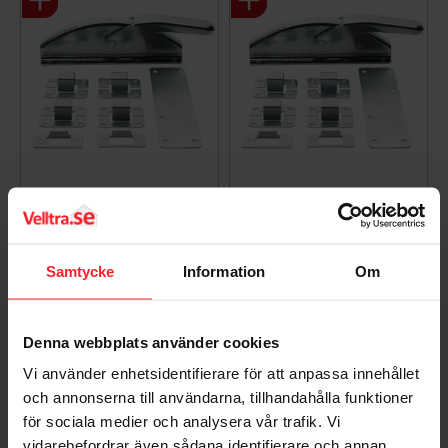
Garagelineal 15mm
Garage Regel 12mm
901, Elzink, Habo
901, Elzink, Habo
10736
10710
001682942
001682941
Samtycke
Information
Om
212
171
DKK
DKK
Gem som favorit
Gem so
Denna webbplats använder cookies
Vi använder enhetsidentifierare för att anpassa innehållet
och annonserna till användarna, tillhandahålla funktioner
Bedømmelser
för sociala medier och analysera vår trafik. Vi
vidarebefordrar även sådana identifierare och annan