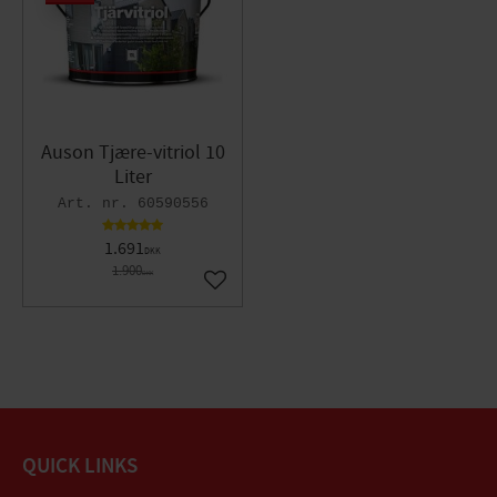
Auson Tjære-vitriol 10
Liter
60590556
1.691
DKK
1.900
DKK
Gem som favorit
QUICK LINKS