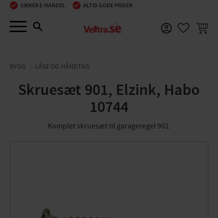
SIKKER E-HANDEL
ALTID GODE PRISER
Menu
INDKØ
FAVORIT
BYGG
LÅSE OG HÅNDTAG
Skruesæt 901, Elzink, Habo
10744
Komplet skruesæt til garageregel 901.