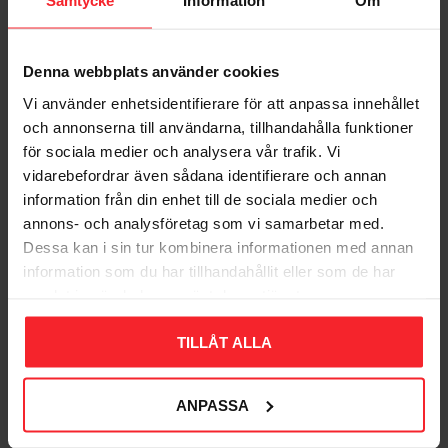
Samtycke
Information
Om
Denna webbplats använder cookies
Vi använder enhetsidentifierare för att anpassa innehållet
Skrueløkke 1 Galv,
och annonserna till användarna, tillhandahålla funktioner
5stk, Habo 71324
för sociala medier och analysera vår trafik. Vi
001683086
vidarebefordrar även sådana identifierare och annan
69
information från din enhet till de sociala medier och
DKK
annons- och analysföretag som vi samarbetar med.
Gem som favorit
Dessa kan i sin tur kombinera informationen med annan
information som du har tillhandahållit eller som de har
samlat in när du har använt deras tjänster.
Bedømmelser
TILLÅT ALLA
Dig
ANPASSA