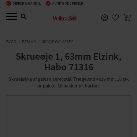
SIKKER E-HANDEL
ALTID GODE PRISER
Menu
INDKØ
FAVORIT
BYGG
BESLAG
KROGE OG HASPS
Skrueøje 1, 63mm Elzink,
Habo 71316
Skrueløkke af galvaniseret stål. Trægevind 4x39 mm. 10 stk
pr pakke. 10 pakker pr. karton.