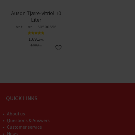
Auson Tjære-vitriol 10
Liter
60590556
1.691
DKK
1.900
DKK
Gem som favorit
QUICK LINKS
About us
Questions & Answers
Customer service
News