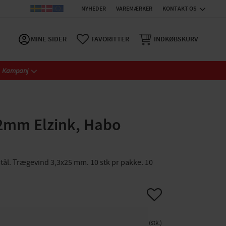
NYHEDER
VAREMÆRKER
KONTAKT OS
MINE SIDER
FAVORITTER
INDKØBSKURV
Kampanj
42mm Elzink, Habo
stål. Trægevind 3,3x25 mm. 10 stk pr pakke. 10
Gem som favorit
stk.