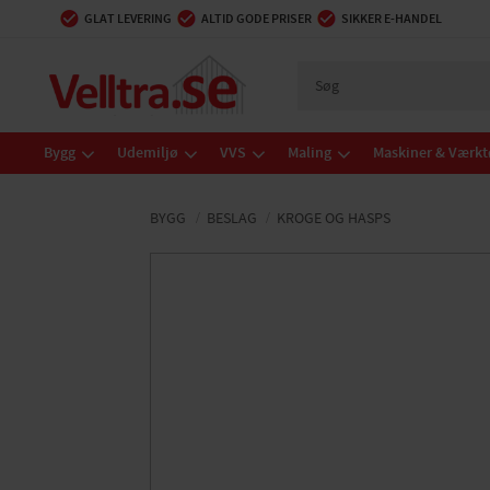
GLAT LEVERING
ALTID GODE PRISER
SIKKER E-HANDEL
Bygg
Udemiljø
VVS
Maling
Maskiner & Værkt
BYGG
BESLAG
KROGE OG HASPS