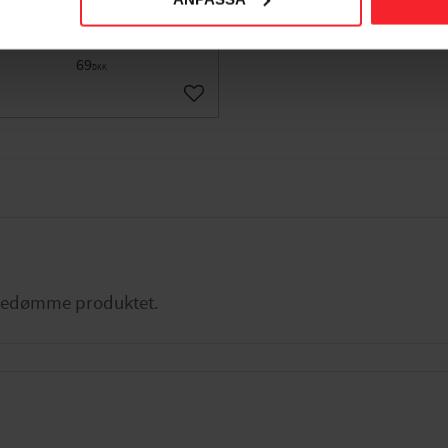
71324
001683086
69
DKK
orit
Gem som favorit