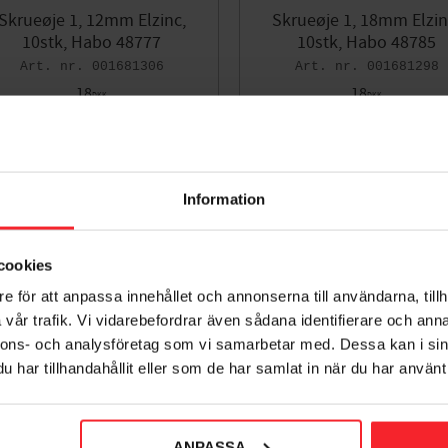
Skrueøje 1, 12mm Elzinc,
Skrueøje 1, 18mm Elzin
10stk, Habo 48777
10stk, Habo 48785
001681306
001681298
18
18
DKK
DKK
orit
Gem som favorit
Information
cookies
e för att anpassa innehållet och annonserna till användarna, tillh
vår trafik. Vi vidarebefordrar även sådana identifierare och anna
nnons- och analysföretag som vi samarbetar med. Dessa kan i sin
har tillhandahållit eller som de har samlat in när du har använt 
rueløkke 1 Galv, 5stk, Habo
ANPASSA