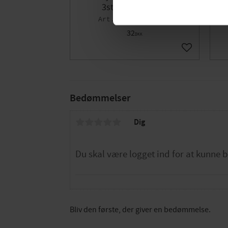
3stk, Habo 71746
001683083
32
DKK
Gem som fav
Bedømmelser
Dig
Bliv den første, der giver en bedømmelse.