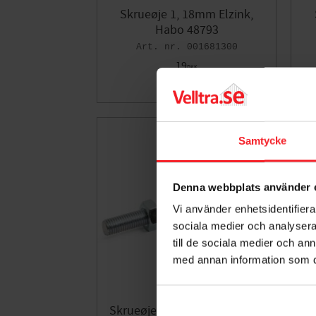
Skrueøje 1, 18mm Elzink,
Habo 48793
001681300
19
DKK
Gem som fav
Samtycke
Denna webbplats använder 
Vi använder enhetsidentifierar
sociala medier och analysera 
till de sociala medier och a
med annan information som du 
Skrueøje 5002, Elzinc, 64mm,
Sk