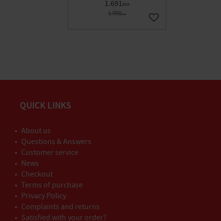
1.691
DKK
1.900
DKK
Gem som favorit
QUICK LINKS
About us
Questions & Answers
Customer service
News
Checkout
Terms of purchase
Privacy Policy
Complaints and returns
Satisfied with your order?