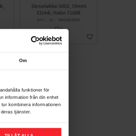
k,
Skrueløkke 5002, 59mm
Elzink, Habo 71688
001683081
27
DKK
Gem som favorit
Gem som favorit
Om
andahålla funktioner för
n information från din enhet
 tur kombinera informationen
deras tjänster.
TILLÅT ALLA