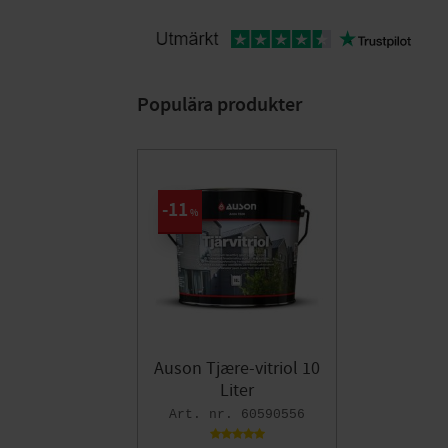
Populära produkter
11
%
Auson Tjære-vitriol 10
Liter
60590556