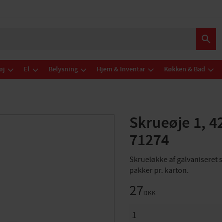
øj
El
Belysning
Hjem & Inventar
Køkken & Bad
Skrueøje 1, 
71274
Skrueløkke af galvaniseret 
pakker pr. karton.
27
DKK
ANTAL