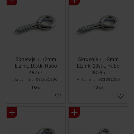
Skrueøje 1, 12mm
Skrueøje 1, 18mm
Elzinc, 10stk, Habo
Elzink, 10stk, Habo
48777
48785
001681306
001681298
18
18
DKK
DKK
Gem som favorit
Gem so