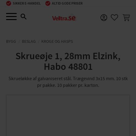
SIKKER E-HANDEL
ALTID GODE PRISER
Menu
INDKØ
FAVORIT
BYGG
BESLAG
KROGE OG HASPS
Skrueøje 1, 28mm Elzink,
Habo 48801
Skrueløkke af galvaniseret stål. Trægevind 3x15 mm. 10 stk
pr pakke. 10 pakker pr. karton.