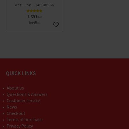
60590556
1.691
DKK
1.900
DKK
Gem som favorit
QUICK LINKS
About us
Questions & Answers
Customer service
News
Checkout
Terms of purchase
Privacy Policy