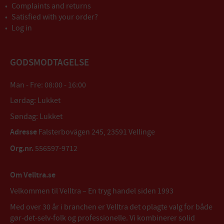
Complaints and returns
Satisfied with your order?
Log in
GODSMODTAGELSE
Man - Fre: 08:00 - 16:00
Lørdag: Lukket
Søndag: Lukket
Adresse
Falsterbovägen 245, 23591 Vellinge
Org.nr.
556597-9712
Om Velltra.se
Velkommen til Velltra – En tryg handel siden 1993
Med over 30 år i branchen er Velltra det oplagte valg for både
gør-det-selv-folk og professionelle. Vi kombinerer solid