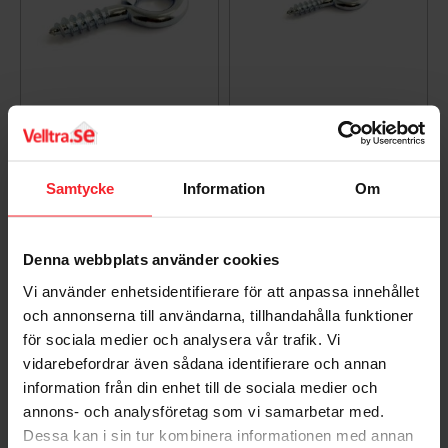
Skrueløkke 1, 35mm
Skrueløkke 1 Galv,
Elzink, Habo 48819
5stk, Habo 71324
001681304
001683086
Samtycke
Information
Om
27
69
DKK
DKK
Gem som favorit
Gem so
Denna webbplats använder cookies
Vi använder enhetsidentifierare för att anpassa innehållet
och annonserna till användarna, tillhandahålla funktioner
för sociala medier och analysera vår trafik. Vi
vidarebefordrar även sådana identifierare och annan
information från din enhet till de sociala medier och
annons- och analysföretag som vi samarbetar med.
Dessa kan i sin tur kombinera informationen med annan