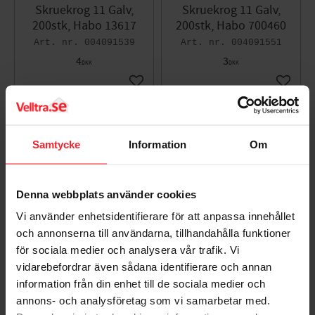
Skruekrog 11 Galv,
Skruekrog 11 Galv,
200stk, Habo 13617
200stk, Habo 700460
004091539
004091551
4
3
DKK
DKK
Gem som favorit
Gem so
Samtycke
Information
Om
Denna webbplats använder cookies
Vi använder enhetsidentifierare för att anpassa innehållet
och annonserna till användarna, tillhandahålla funktioner
för sociala medier och analysera vår trafik. Vi
Skruekrog 11 Hvid,
Skruekrog 11 Galv,
vidarebefordrar även sådana identifierare och annan
5stk, Habo 19927
200stk, Habo 700424
information från din enhet till de sociala medier och
001683056
004091547
annons- och analysföretag som vi samarbetar med.
33
6
DKK
DKK