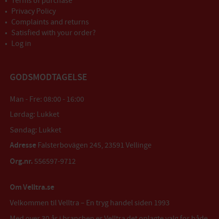
Terms of purchase
Privacy Policy
Complaints and returns
Satisfied with your order?
Log in
GODSMODTAGELSE
Man - Fre: 08:00 - 16:00
Lørdag: Lukket
Søndag: Lukket
Adresse
Falsterbovägen 245, 23591 Vellinge
Org.nr.
556597-9712
Om Velltra.se
Velkommen til Velltra – En tryg handel siden 1993
Med over 30 år i branchen er Velltra det oplagte valg for både