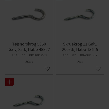
Tøjsnorskrog 5350
Skruekrog 11 Galv,
Galv, 2stk, Habo 48827
200stk, Habo 13615
001681278
004091537
30
2
DKK
DKK
Gem som favorit
Gem so