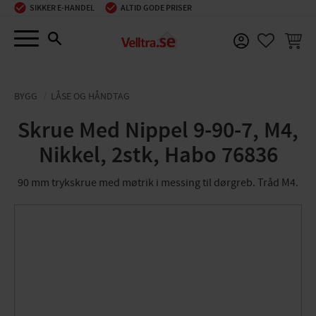
SIKKER E-HANDEL
ALTID GODE PRISER
Menu
INDKØ
FAVORIT
BYGG
LÅSE OG HÅNDTAG
Skrue Med Nippel 9-90-7, M4,
Nikkel, 2stk, Habo 76836
90 mm trykskrue med møtrik i messing til dørgreb. Tråd M4.