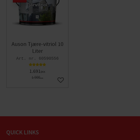
Auson Tjære-vitriol 10
Liter
60590556
1.691
DKK
1.900
DKK
Gem som favorit
QUICK LINKS