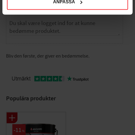
ANPASSA
Dig
Bliv den første, der giver en bedømmelse.
Populära produkter
11
%