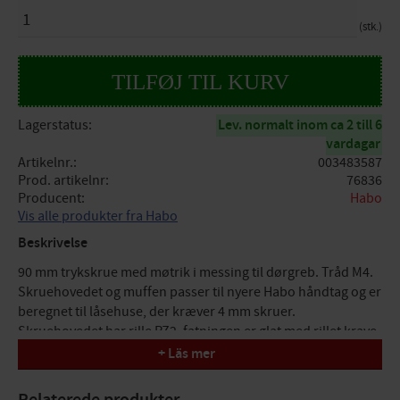
ANTAL
stk.
Lagerstatus
Lev. normalt inom ca 2 till 6
vardagar
Artikelnr.
003483587
Prod. artikelnr
76836
Producent
Habo
Vis alle produkter fra Habo
Beskrivelse
90 mm trykskrue med møtrik i messing til dørgreb. Tråd M4.
Skruehovedet og muffen passer til nyere Habo håndtag og er
beregnet til låsehuse, der kræver 4 mm skruer.
Skruehovedet har rille PZ2, fatningen er glat med rillet krave.
+ Läs mer
Målt
Længde = 90 mm
Relaterede produkter