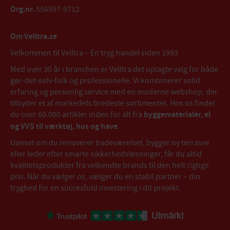
Org.nr.
556597-9712
Om Velltra.se
Velkommen til Velltra – En tryg handel siden 1993
Med over 30 år i branchen er Velltra det oplagte valg for både
gør-det-selv-folk og professionelle. Vi kombinerer solid
erfaring og personlig service med en moderne webshop, der
tilbyder et af markedets bredeste sortimenter. Hos os finder
du over 60.000 artikler inden for alt fra
byggematerialer, el
og VVS til værktøj, hus og have
.
Uanset om du renoverer badeværelset, bygger ny terrasse
eller leder efter smarte sikkerhedsløsninger, får du altid
kvalitetsprodukter fra velkendte brands til den helt rigtige
pris. Når du vælger os, vælger du en stabil partner – din
tryghed for en succesfuld investering i dit projekt.