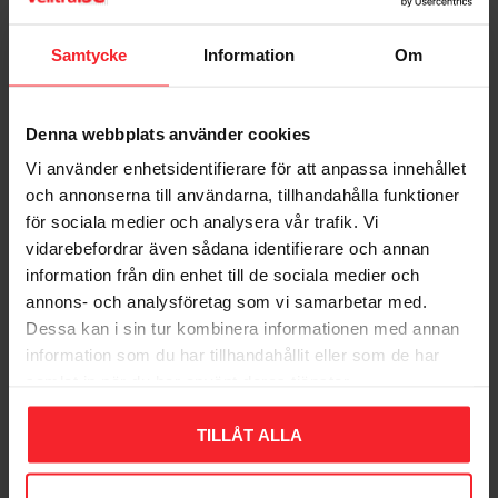
Samtycke
Information
Om
Denna webbplats använder cookies
Vi använder enhetsidentifierare för att anpassa innehållet
och annonserna till användarna, tillhandahålla funktioner
för sociala medier och analysera vår trafik. Vi
Skrue Med Nippel, M5
Skrue Med Nippel M4
4-90-8, Sort, 2stk, Habo
9-90-7 Poleret Messing,
vidarebefordrar även sådana identifierare och annan
17148
Habo 76851
information från din enhet till de sociala medier och
annons- och analysföretag som vi samarbetar med.
006239516
003483588
Dessa kan i sin tur kombinera informationen med annan
38
50
DKK
DKK
information som du har tillhandahållit eller som de har
Gem som favorit
Gem so
samlat in när du har använt deras tjänster.
TILLÅT ALLA
Bedømmelser