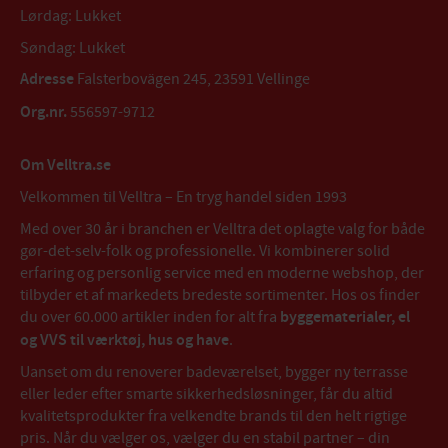
Lørdag: Lukket
Søndag: Lukket
Adresse
Falsterbovägen 245, 23591 Vellinge
Org.nr.
556597-9712
Om Velltra.se
Velkommen til Velltra – En tryg handel siden 1993
Med over 30 år i branchen er Velltra det oplagte valg for både
gør-det-selv-folk og professionelle. Vi kombinerer solid
erfaring og personlig service med en moderne webshop, der
tilbyder et af markedets bredeste sortimenter. Hos os finder
du over 60.000 artikler inden for alt fra
byggematerialer, el
og VVS til værktøj, hus og have
.
Uanset om du renoverer badeværelset, bygger ny terrasse
eller leder efter smarte sikkerhedsløsninger, får du altid
kvalitetsprodukter fra velkendte brands til den helt rigtige
pris. Når du vælger os, vælger du en stabil partner – din