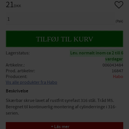
21
Gem so
DKK
ANTAL
Pak
Lagerstatus
Lev. normalt inom ca 2 till 6
vardagar
Artikelnr.
006043484
Prod. artikelnr
16847
Producent
Habo
Vis alle produkter fra Habo
Beskrivelse
Skærbar skrue lavet af rustfrit syrefast 316 stål. Tråd M5.
Beregnet til kontinuerlig montering af cylinderringe i 316-
serien.
Længde(A)= 90 mm, Diameter= 8 mm
+ Läs mer