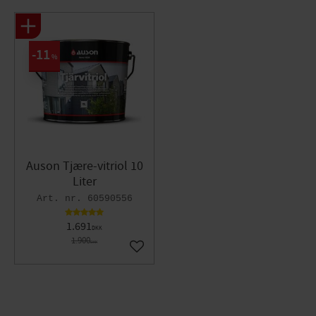
11
%
Auson Tjære-vitriol 10
Liter
60590556
1.691
DKK
1.900
DKK
Gem som favorit