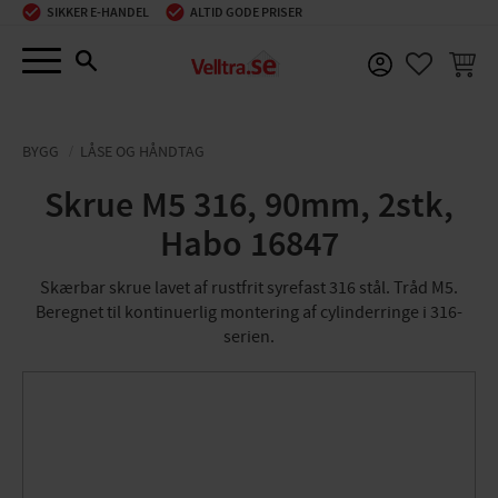
SIKKER E-HANDEL
ALTID GODE PRISER
Menu
INDKØ
FAVORIT
BYGG
LÅSE OG HÅNDTAG
Skrue M5 316, 90mm, 2stk,
Habo 16847
Skærbar skrue lavet af rustfrit syrefast 316 stål. Tråd M5.
Beregnet til kontinuerlig montering af cylinderringe i 316-
serien.