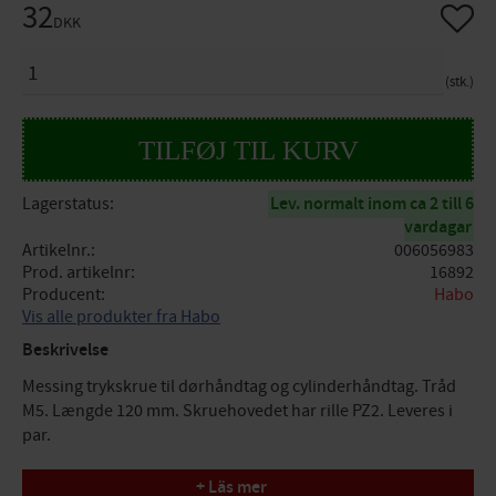
32
Gem so
DKK
ANTAL
stk.
Lagerstatus
Lev. normalt inom ca 2 till 6
vardagar
Artikelnr.
006056983
Prod. artikelnr
16892
Producent
Habo
Vis alle produkter fra Habo
Beskrivelse
Messing trykskrue til dørhåndtag og cylinderhåndtag. Tråd
M5. Længde 120 mm. Skruehovedet har rille PZ2. Leveres i
par.
Dimensioner: Længde(A)= 120mm
+ Läs mer