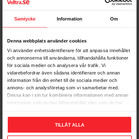
Samtycke
Information
Om
Denna webbplats använder cookies
Vi använder enhetsidentifierare för att anpassa innehållet
och annonserna till användarna, tillhandahålla funktioner
för sociala medier och analysera vår trafik. Vi
Skrue M5, 90mm,
Skrue M5 316, 65 mm,
vidarebefordrar även sådana identifierare och annan
Nikkel, 2stk, Habo
Rustfri, 2stk, Habo
information från din enhet till de sociala medier och
13055
16846
annons- och analysföretag som vi samarbetar med.
003915965
006043483
Dessa kan i sin tur kombinera informationen med annan
28
15
DKK
DKK
information som du har tillhandahållit eller som de har
samlat in när du har använt deras tjänster.
Gem som favorit
Gem so
TILLÅT ALLA
Bedømmelser