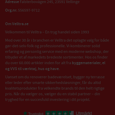
Adresse
Falsterbovägen 245, 23591 Vellinge
Org.nr.
556597-9712
Om Velltra.se
Velkommen til Velltra – En tryg handel siden 1993
Med over 30 år i branchen er Velltra det oplagte valg for både
gør-det-selv-folk og professionelle. Vi kombinerer solid
erfaring og personlig service med en moderne webshop, der
tilbyder et af markedets bredeste sortimenter. Hos os finder
du over 60.000 artikler inden for alt fra
byggematerialer, el
og VVS til værktøj, hus og have
.
Uanset om du renoverer badeværelset, bygger ny terrasse
eller leder efter smarte sikkerhedsløsninger, får du altid
kvalitetsprodukter fra velkendte brands til den helt rigtige
pris. Når du vælger os, vælger du en stabil partner – din
tryghed for en succesfuld investering i dit projekt.