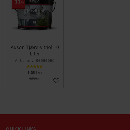
11
%
Auson Tjære-vitriol 10
Liter
60590556
1.691
DKK
1.900
DKK
Gem som favorit
QUICK LINKS