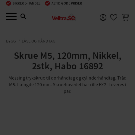
SIKKER E-HANDEL
ALTID GODE PRISER
Menu
INDKØ
FAVORIT
BYGG
LÅSE OG HÅNDTAG
Skrue M5, 120mm, Nikkel,
2stk, Habo 16892
Messing trykskrue til dørhåndtag og cylinderhåndtag. Tråd
M5. Længde 120 mm. Skruehovedet har rille PZ2. Leveres i
par.