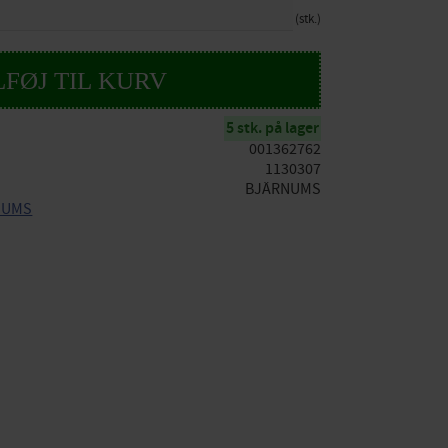
stk.
5 stk. på lager
001362762
1130307
BJÄRNUMS
RNUMS