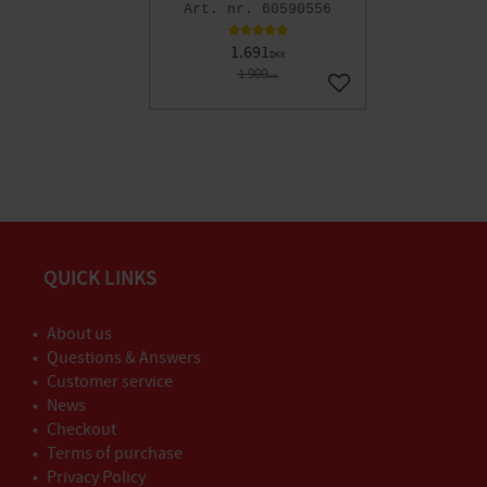
60590556
1.691
DKK
1.900
DKK
Gem som favorit
QUICK LINKS
About us
Questions & Answers
Customer service
News
Checkout
Terms of purchase
Privacy Policy