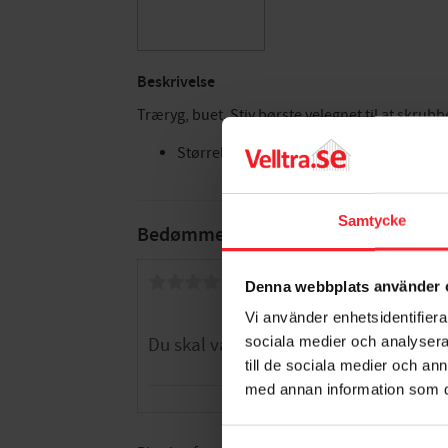
Beskrivelse
Træryg, buet. Stiv børste velegnet til at skru
Størrelse: 55x210x28mm
Samtycke
Bedømmelser
Dig
Denna webbplats använder 
Vi använder enhetsidentifierar
sociala medier och analysera 
till de sociala medier och a
med annan information som du 