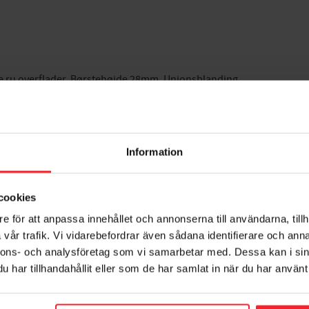
bbe ru overflader. Børstehøjde 28mm. Unionsblanding.
Information
cookies
e för att anpassa innehållet och annonserna till användarna, tillh
vår trafik. Vi vidarebefordrar även sådana identifierare och anna
nnons- och analysföretag som vi samarbetar med. Dessa kan i sin
har tillhandahållit eller som de har samlat in när du har använt 