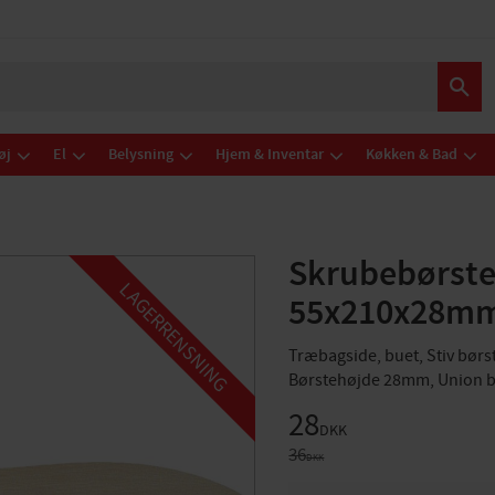
øj
El
Belysning
Hjem & Inventar
Køkken & Bad
Skrubebørste
LAGERRENSNING
55x210x28mm
Træbagside, buet, Stiv børst
Børstehøjde 28mm, Union b
Nedsat pris:
28
DKK
Original pris:
36
DKK
ANTAL