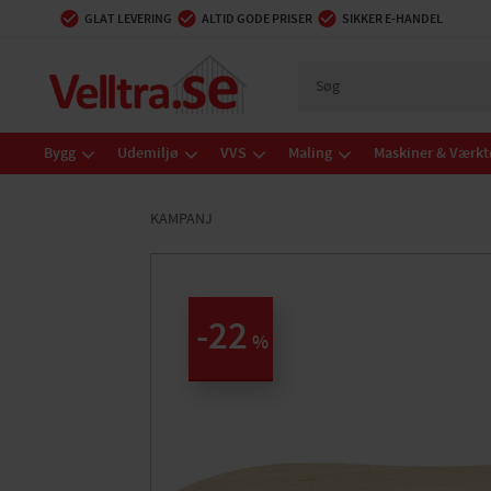
GLAT LEVERING
ALTID GODE PRISER
SIKKER E-HANDEL
Bygg
Udemiljø
VVS
Maling
Maskiner & Værkt
KAMPANJ
22
%