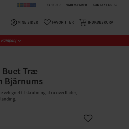
NYHEDER
VAREMÆRKER
KONTAKT OS
MINE SIDER
FAVORITTER
INDKØBSKURV
Kampanj
 Buet Træ
 Bjärnums
e velegnet til skrubning af ru overflader,
landing.
Gem som favorit