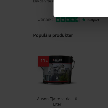
Bliv den første, der giver en bedømmelse.
Populära produkter
11
%
Auson Tjære-vitriol 10
Liter