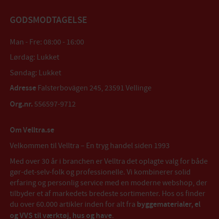
GODSMODTAGELSE
Man - Fre: 08:00 - 16:00
Lørdag: Lukket
Søndag: Lukket
Adresse
Falsterbovägen 245, 23591 Vellinge
Org.nr.
556597-9712
Om Velltra.se
Velkommen til Velltra – En tryg handel siden 1993
Med over 30 år i branchen er Velltra det oplagte valg for både
gør-det-selv-folk og professionelle. Vi kombinerer solid
erfaring og personlig service med en moderne webshop, der
tilbyder et af markedets bredeste sortimenter. Hos os finder
du over 60.000 artikler inden for alt fra
byggematerialer, el
og VVS til værktøj, hus og have
.