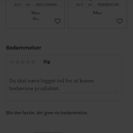
005136996
006883195
36
94
DKK
DKK
39
DKK
Gem som favorit
Gem so
Bedømmelser
Dig
Bliv den første, der giver en bedømmelse.