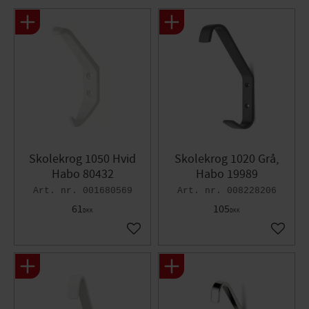
Skolekrog 1050 Hvid
Skolekrog 1020 Grå,
Habo 80432
Habo 19989
001680569
008228206
61
105
DKK
DKK
Gem som favorit
Gem so