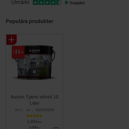
Populära produkter
11
%
Auson Tjære-vitriol 10
Liter
60590556
1.691
DKK
1.900
DKK