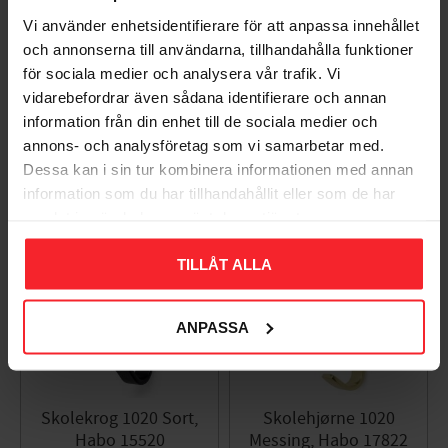
Vi använder enhetsidentifierare för att anpassa innehållet
Skolekrog 1020
Skolekrog 1020 Matt
och annonserna till användarna, tillhandahålla funktioner
Chrome, 50st, Habo
Chrome, Habo 12055
för sociala medier och analysera vår trafik. Vi
26922
003523890
vidarebefordrar även sådana identifierare och annan
001680551
43
information från din enhet till de sociala medier och
DKK
996
DKK
annons- och analysföretag som vi samarbetar med.
Dessa kan i sin tur kombinera informationen med annan
Gem som favorit
Gem so
information som du har tillhandahållit eller som de har
samlat in när du har använt deras tjänster.
8
TILLÅT ALLA
%
ANPASSA
Skolekrog 1020 Sort,
Skolehjørne 1020
Habo 15520
Messing, Habo 17822