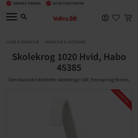
SIKKER E-HANDEL
ALTID GODE PRISER
Menu
INDKØ
FAVORIT
HJEM & INVENTAR
INVENTAR & INTERIØR
Skolekrog 1020 Hvid, Habo
45385
Den klassiske dobbelte skolekrog i stål, fremspring 90 mm.
L
A
G
E
R
R
E
N
S
N
I
N
G