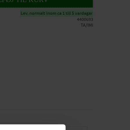
Lev. normalt inom ca 1 till 5 vardagar
4400693
TA/IMI