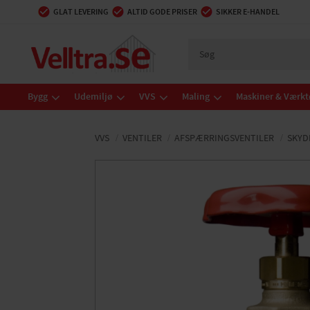
GLAT LEVERING
ALTID GODE PRISER
SIKKER E-HANDEL
Bygg
Udemiljø
VVS
Maling
Maskiner & Værkt
VVS
VENTILER
AFSPÆRRINGSVENTILER
SKYD