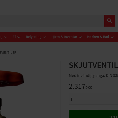
øj
El
Belysning
Hjem & Inventar
Køkken & Bad
EVENTILER
SKJUTVENTIL
Med invändig gänga. DIN 33
2.317
DKK
ANTAL