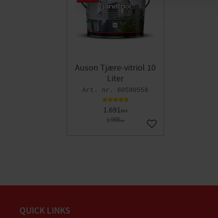
Auson Tjære-vitriol 10
Liter
60590556
1.691
DKK
1.900
DKK
Gem som favorit
QUICK LINKS