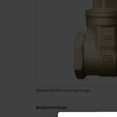
Skjutventil R80 Invändig Gänga
Bedømmelser