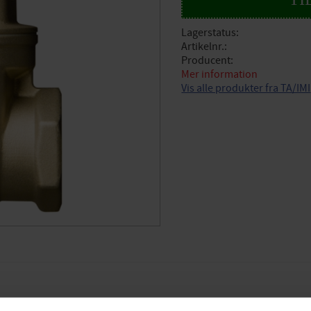
Lagerstatus
Artikelnr.
Producent
Mer information
Vis alle produkter fra TA/IMI