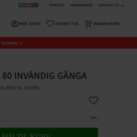
NYHEDER
VAREMÆRKER
KONTAKT OS
MINE SIDER
FAVORITTER
INDKØBSKURV
Kampanj
 80 INVÄNDIG GÄNGA
52, BS5154, SS2599.
Gem som favorit
stk.