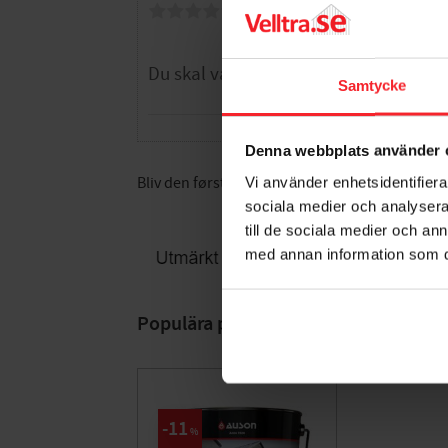
Dig
Samtycke
Denna webbplats använder 
Bliv den første, der giver en bedømmelse.
Vi använder enhetsidentifierar
sociala medier och analysera 
till de sociala medier och a
med annan information som du 
Populära produkter
11
%