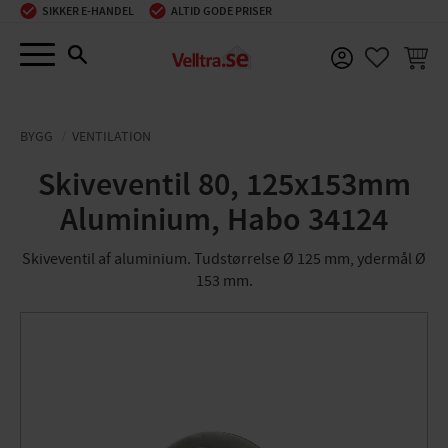
SIKKER E-HANDEL
ALTID GODE PRISER
Menu
INDKØ
FAVORIT
BYGG
VENTILATION
Skiveventil 80, 125x153mm
Aluminium, Habo 34124
Skiveventil af aluminium. Tudstørrelse Ø 125 mm, ydermål Ø
153 mm.