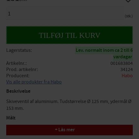
ANTAL
stk.
Lagerstatus
Lev. normalt inom ca 2 till 6
vardagar
Artikelnr.
001683804
Prod. artikelnr
34124
Producent
Habo
Vis alle produkter fra Habo
Beskrivelse
Skiveventil af aluminium. Tudstørrelse Ø 125 mm, ydermål Ø
153 mm.
Målt
+ Läs mer
Ydermål (A) = 153mm, Stofmål (B) = 125mm