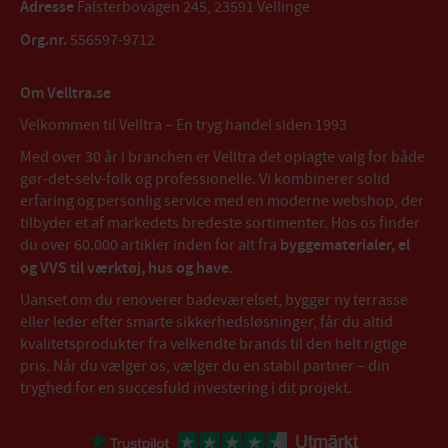
Adresse
Falsterbovägen 245, 23591 Vellinge
Org.nr.
556597-9712
Om Velltra.se
Velkommen til Velltra – En tryg handel siden 1993
Med over 30 år i branchen er Velltra det oplagte valg for både
gør-det-selv-folk og professionelle. Vi kombinerer solid
erfaring og personlig service med en moderne webshop, der
tilbyder et af markedets bredeste sortimenter. Hos os finder
du over 60.000 artikler inden for alt fra
byggematerialer, el
og VVS til værktøj, hus og have
.
Uanset om du renoverer badeværelset, bygger ny terrasse
eller leder efter smarte sikkerhedsløsninger, får du altid
kvalitetsprodukter fra velkendte brands til den helt rigtige
pris. Når du vælger os, vælger du en stabil partner – din
tryghed for en succesfuld investering i dit projekt.