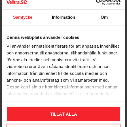
Samtycke
Information
Om
Denna webbplats använder cookies
Vi använder enhetsidentifierare för att anpassa innehållet
och annonserna till användarna, tillhandahålla funktioner
för sociala medier och analysera vår trafik. Vi
Skiveventil 85
vidarebefordrar även sådana identifierare och annan
Aluminium, Habo
information från din enhet till de sociala medier och
34165
annons- och analysföretag som vi samarbetar med.
001683808
Dessa kan i sin tur kombinera informationen med annan
142
DKK
information som du har tillhandahållit eller som de har
samlat in när du har använt deras tjänster.
Gem som favorit
TILLÅT ALLA
Bedømmelser