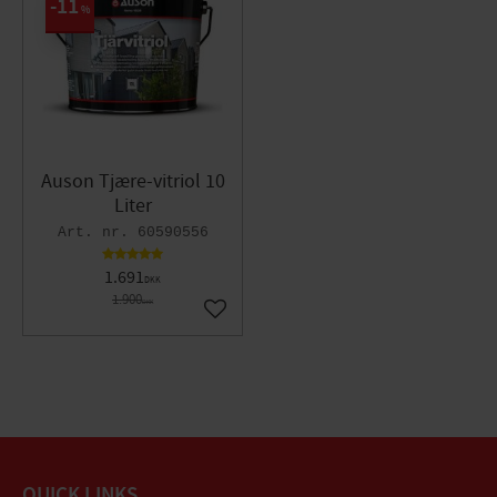
11
%
Auson Tjære-vitriol 10
Liter
60590556
1.691
DKK
1.900
DKK
Gem som favorit
QUICK LINKS