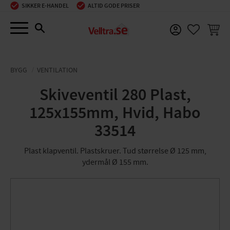
SIKKER E-HANDEL
ALTID GODE PRISER
Menu
INDKØ
FAVORIT
BYGG
VENTILATION
Skiveventil 280 Plast,
125x155mm, Hvid, Habo
33514
Plast klapventil. Plastskruer. Tud størrelse Ø 125 mm,
ydermål Ø 155 mm.