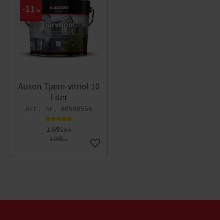
11
%
Auson Tjære-vitriol 10
Liter
60590556
1.691
DKK
1.900
DKK
Gem som favorit