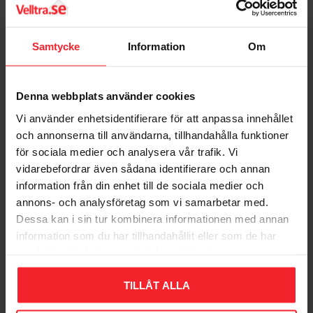
Samtycke
Information
Om
Denna webbplats använder cookies
Vi använder enhetsidentifierare för att anpassa innehållet
och annonserna till användarna, tillhandahålla funktioner
för sociala medier och analysera vår trafik. Vi
Skiveventil TL125,
Skiveventil TL100
vidarebefordrar även sådana identifierare och annan
Hvid, Habo 63383
Diameter 95/120mm
information från din enhet till de sociala medier och
Stål Hvid Habo 63382
004976090
annons- och analysföretag som vi samarbetar med.
007783873
183
Dessa kan i sin tur kombinera informationen med annan
DKK
117
information som du har tillhandahållit eller som de har
DKK
samlat in när du har använt deras tjänster.
Gem som favorit
Gem so
TILLÅT ALLA