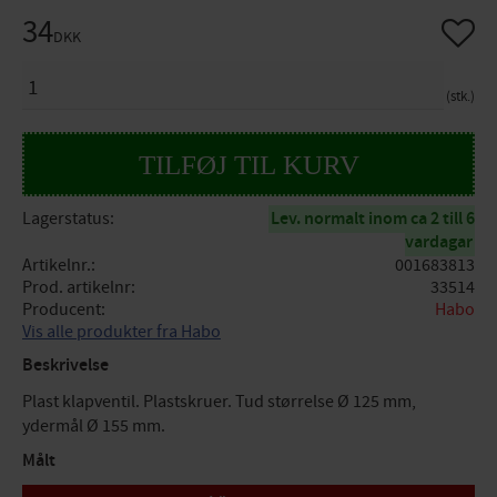
34
Gem so
DKK
ANTAL
stk.
Lagerstatus
Lev. normalt inom ca 2 till 6
vardagar
Artikelnr.
001683813
Prod. artikelnr
33514
Producent
Habo
Vis alle produkter fra Habo
Beskrivelse
Plast klapventil. Plastskruer. Tud størrelse Ø 125 mm,
ydermål Ø 155 mm.
Målt