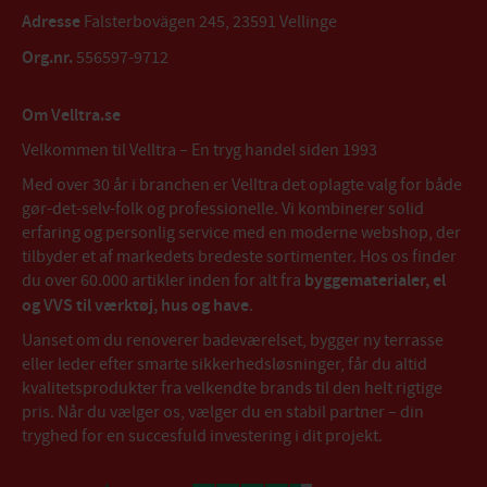
Adresse
Falsterbovägen 245, 23591 Vellinge
Org.nr.
556597-9712
Om Velltra.se
Velkommen til Velltra – En tryg handel siden 1993
Med over 30 år i branchen er Velltra det oplagte valg for både
gør-det-selv-folk og professionelle. Vi kombinerer solid
erfaring og personlig service med en moderne webshop, der
tilbyder et af markedets bredeste sortimenter. Hos os finder
du over 60.000 artikler inden for alt fra
byggematerialer, el
og VVS til værktøj, hus og have
.
Uanset om du renoverer badeværelset, bygger ny terrasse
eller leder efter smarte sikkerhedsløsninger, får du altid
kvalitetsprodukter fra velkendte brands til den helt rigtige
pris. Når du vælger os, vælger du en stabil partner – din
tryghed for en succesfuld investering i dit projekt.