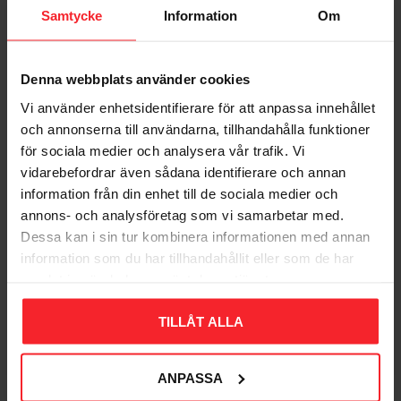
13
12
%
%
Samtycke
Information
Om
Denna webbplats använder cookies
Vi använder enhetsidentifierare för att anpassa innehållet
och annonserna till användarna, tillhandahålla funktioner
Sjækle FZB 1/4" 6mm
Sjækle FZB 3/16" 5mm
för sociala medier och analysera vår trafik. Vi
5stk Bårebo 261658
5stk Bårebo 261656
vidarebefordrar även sådana identifierare och annan
001367419
001367420
information från din enhet till de sociala medier och
61
52
DKK
DKK
annons- och analysföretag som vi samarbetar med.
70
59
DKK
DKK
Dessa kan i sin tur kombinera informationen med annan
Gem som favorit
Gem so
information som du har tillhandahållit eller som de har
samlat in när du har använt deras tjänster.
Bedømmelser
TILLÅT ALLA
Dig
ANPASSA