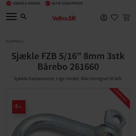
SIKKER E-HANDEL
ALTID GODE PRISER
Menu
INDKØ
FAVORIT
KAMPANJ
Sjækle FZB 5/16" 8mm 3stk
Bårebo 261660
Sjækle Galvaniseret, Lige model, Ikke beregnet til løft.
L
A
G
E
R
R
E
N
S
N
I
N
G
5
%