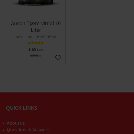
Auson Tjære-vitriol 10
Liter
60590556
1.691
DKK
1.900
DKK
Gem som favorit
QUICK LINKS
About us
Questions & Answers