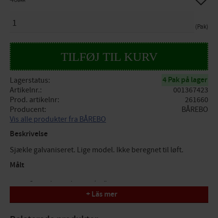
DKK
ANTAL
Pak
4 Pak på lager
Lagerstatus
Artikelnr.
001367423
Prod. artikelnr
261660
Producent
BÅREBO
Vis alle produkter fra BÅREBO
Beskrivelse
Sjækle galvaniseret. Lige model. Ikke beregnet til løft.
Målt
Størrelse inches = 5/16"
+ Läs mer
d = 8mm
h = 32mm
b = 16mm