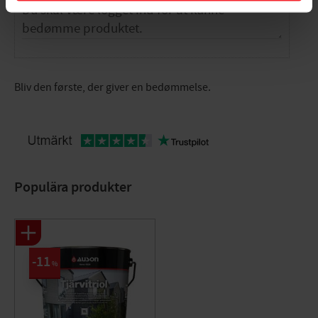
Bliv den første, der giver en bedømmelse.
Populära produkter
11
%