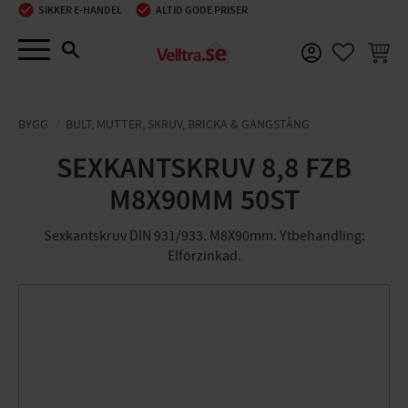
SIKKER E-HANDEL
ALTID GODE PRISER
Menu
INDKØ
FAVORIT
BYGG
BULT, MUTTER, SKRUV, BRICKA & GÄNGSTÅNG
SEXKANTSKRUV 8,8 FZB
M8X90MM 50ST
Sexkantskruv DIN 931/933. M8X90mm. Ytbehandling:
Elförzinkad.