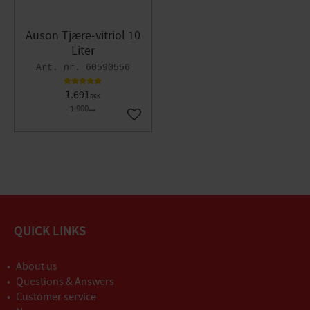
Auson Tjære-vitriol 10
Liter
60590556
1.691
DKK
1.900
DKK
Gem som favorit
QUICK LINKS
About us
Questions & Answers
Customer service