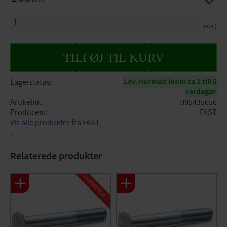
ANTAL
stk.
Lev. normalt inom ca 1 till 5
Lagerstatus
vardagar
Artikelnr.
005435656
Producent
FAST
Vis alle produkter fra FAST
.
Relaterede produkter
L
A
G
E
R
R
E
N
S
N
I
N
G