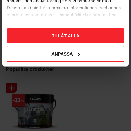
annons- och analysföretag som vi samarbetar med.
Dessa kan i sin tur kombinera informationen med annan
information som du har tillhandahållit eller som de har
samlat in när du har använt deras tjänster.
Bliv den første, der giver en bedømmelse.
TILLÅT ALLA
ANPASSA
Populära produkter
11
%