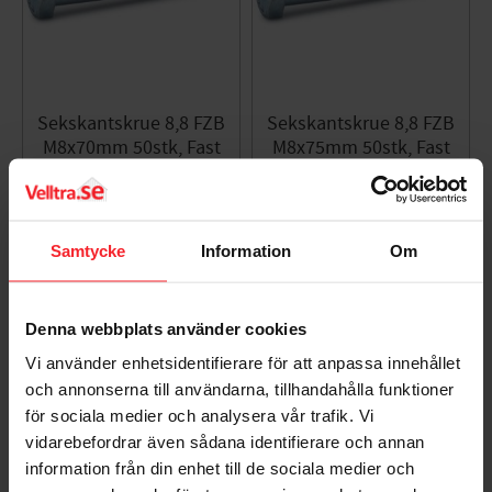
Sekskantskrue 8,8 FZB
Sekskantskrue 8,8 FZB
M8x70mm 50stk, Fast
M8x75mm 50stk, Fast
276060
276062
005435653
005435654
125
136
DKK
DKK
Samtycke
Information
Om
Gem som favorit
Gem so
Denna webbplats använder cookies
Bedømmelser
Vi använder enhetsidentifierare för att anpassa innehållet
och annonserna till användarna, tillhandahålla funktioner
Dig
för sociala medier och analysera vår trafik. Vi
vidarebefordrar även sådana identifierare och annan
information från din enhet till de sociala medier och