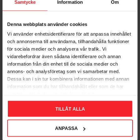
Samtycke
Information
Om
Denna webbplats använder cookies
Bliv den første, der giver en bedømmelse.
Vi använder enhetsidentifierare för att anpassa innehållet
och annonserna till användarna, tillhandahålla funktioner
för sociala medier och analysera vår trafik. Vi
vidarebefordrar även sådana identifierare och annan
information från din enhet till de sociala medier och
annons- och analysföretag som vi samarbetar med.
Populära produkter
Dessa kan i sin tur kombinera informationen med annan
information som du har tillhandahållit eller som de har
samlat in när du har använt deras tjänster.
11
TILLÅT ALLA
%
ANPASSA