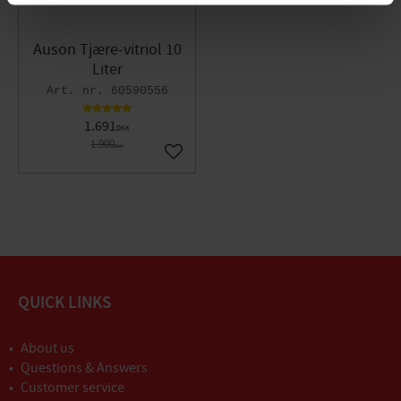
Auson Tjære-vitriol 10
Liter
60590556
1.691
DKK
1.900
DKK
Gem som favorit
QUICK LINKS
About us
Questions & Answers
Customer service