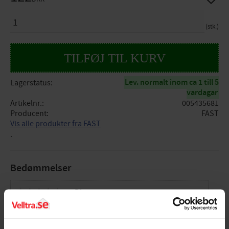
ANTAL
stk.
Lev. normalt inom ca 1 till 5
Lagerstatus
vardagar
Artikelnr.
005435681
Producent
FAST
Vis alle produkter fra FAST
.
Bedømmelser
Dig