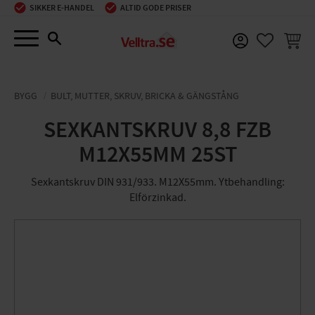
SIKKER E-HANDEL
ALTID GODE PRISER
Menu
INDKØ
FAVORIT
BYGG
BULT, MUTTER, SKRUV, BRICKA & GÄNGSTÅNG
SEXKANTSKRUV 8,8 FZB
M12X55MM 25ST
Sexkantskruv DIN 931/933. M12X55mm. Ytbehandling:
Elförzinkad.