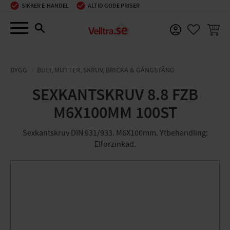
SIKKER E-HANDEL
ALTID GODE PRISER
Menu
INDKØ
FAVORIT
BYGG
BULT, MUTTER, SKRUV, BRICKA & GÄNGSTÅNG
SEXKANTSKRUV 8.8 FZB
M6X100MM 100ST
Sexkantskruv DIN 931/933. M6X100mm. Ytbehandling:
Elförzinkad.