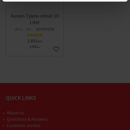
Auson Tjære-vitriol 10
Liter
60590556
1.691
DKK
1.900
DKK
Gem som favorit
QUICK LINKS
About us
Questions & Answers
Customer service