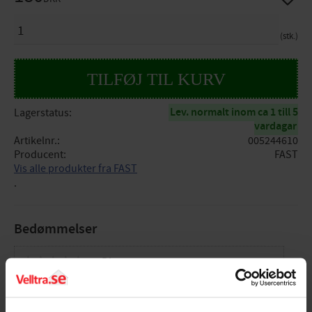
ANTAL
stk.
Lev. normalt inom ca 1 till 5
Lagerstatus
vardagar
Artikelnr.
005244610
Producent
FAST
Vis alle produkter fra FAST
.
Bedømmelser
Dig