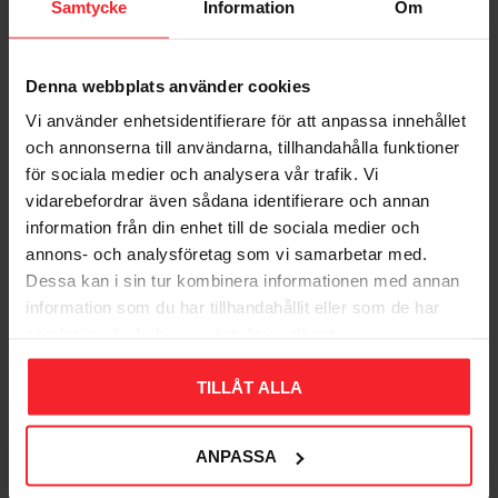
Samtycke
Information
Om
Denna webbplats använder cookies
Bliv den første, der giver en bedømmelse.
Vi använder enhetsidentifierare för att anpassa innehållet
och annonserna till användarna, tillhandahålla funktioner
för sociala medier och analysera vår trafik. Vi
vidarebefordrar även sådana identifierare och annan
information från din enhet till de sociala medier och
annons- och analysföretag som vi samarbetar med.
Populära produkter
Dessa kan i sin tur kombinera informationen med annan
information som du har tillhandahållit eller som de har
samlat in när du har använt deras tjänster.
11
TILLÅT ALLA
%
ANPASSA