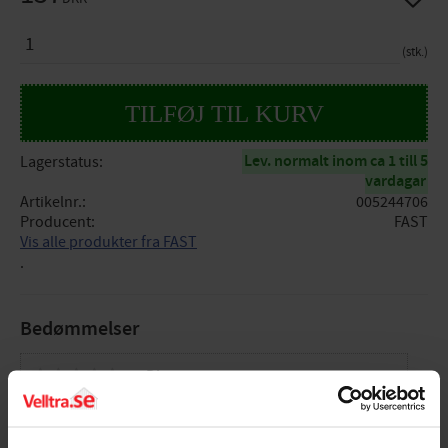
ANTAL
stk.
Lev. normalt inom ca 1 till 5
Lagerstatus
vardagar
Artikelnr.
005244706
Producent
FAST
Vis alle produkter fra FAST
.
Bedømmelser
Dig