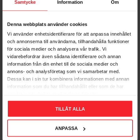
Samtycke
Information
Om
Denna webbplats använder cookies
Bliv den første, der giver en bedømmelse.
Vi använder enhetsidentifierare för att anpassa innehållet
och annonserna till användarna, tillhandahålla funktioner
för sociala medier och analysera vår trafik. Vi
vidarebefordrar även sådana identifierare och annan
information från din enhet till de sociala medier och
annons- och analysföretag som vi samarbetar med.
Populära produkter
Dessa kan i sin tur kombinera informationen med annan
information som du har tillhandahållit eller som de har
samlat in när du har använt deras tjänster.
11
TILLÅT ALLA
%
ANPASSA