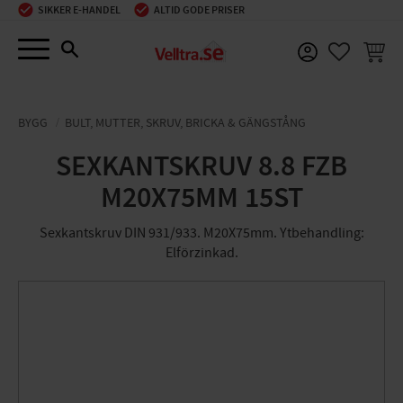
SIKKER E-HANDEL
ALTID GODE PRISER
Menu
INDKØ
FAVORIT
BYGG
BULT, MUTTER, SKRUV, BRICKA & GÄNGSTÅNG
SEXKANTSKRUV 8.8 FZB
M20X75MM 15ST
Sexkantskruv DIN 931/933. M20X75mm. Ytbehandling:
Elförzinkad.