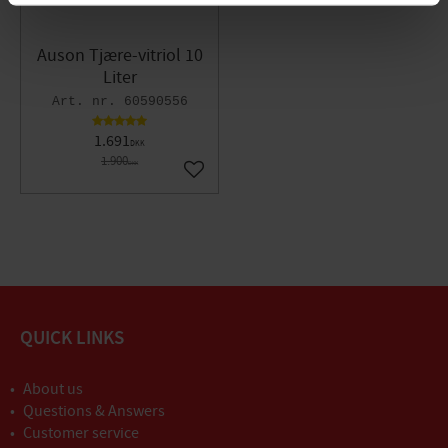
Auson Tjære-vitriol 10
Liter
60590556
1.691
DKK
1.900
DKK
Gem som favorit
QUICK LINKS
About us
Questions & Answers
Customer service