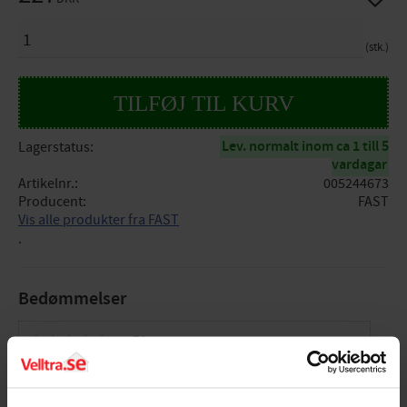
ANTAL
stk.
Lev. normalt inom ca 1 till 5
Lagerstatus
vardagar
Artikelnr.
005244673
Producent
FAST
Vis alle produkter fra FAST
.
Bedømmelser
Dig