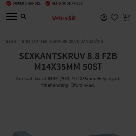
SIKKER E-HANDEL
ALTID GODE PRISER
Menu
INDKØ
FAVORIT
BYGG
BULT, MUTTER, SKRUV, BRICKA & GÄNGSTÅNG
SEXKANTSKRUV 8.8 FZB
M14X35MM 50ST
Sexkantskruv DIN 931/933. M14X35mm. Helgängad.
Ytbehandling: Elförzinkad.