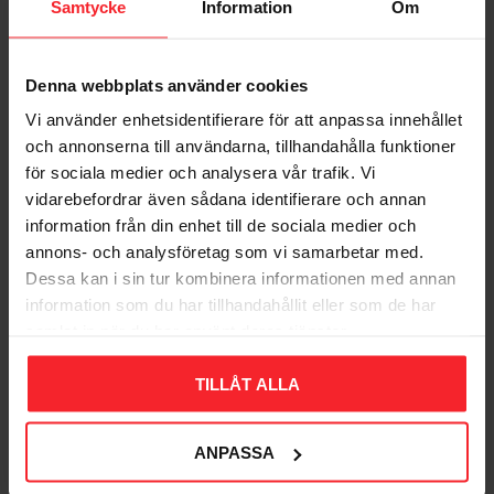
Samtycke
Information
Om
Denna webbplats använder cookies
Bliv den første, der giver en bedømmelse.
Vi använder enhetsidentifierare för att anpassa innehållet
och annonserna till användarna, tillhandahålla funktioner
för sociala medier och analysera vår trafik. Vi
vidarebefordrar även sådana identifierare och annan
information från din enhet till de sociala medier och
annons- och analysföretag som vi samarbetar med.
Populära produkter
Dessa kan i sin tur kombinera informationen med annan
information som du har tillhandahållit eller som de har
samlat in när du har använt deras tjänster.
11
TILLÅT ALLA
%
ANPASSA