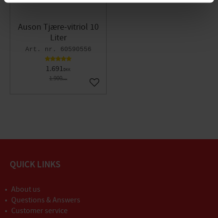
Auson Tjære-vitriol 10
Liter
60590556
1.691
DKK
1.900
DKK
Gem som favorit
QUICK LINKS
About us
Questions & Answers
Customer service