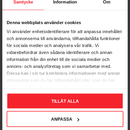
Samtycke
Information
Om
Denna webbplats använder cookies
Bliv den første, der giver en bedømmelse.
Vi använder enhetsidentifierare för att anpassa innehållet
och annonserna till användarna, tillhandahålla funktioner
för sociala medier och analysera vår trafik. Vi
vidarebefordrar även sådana identifierare och annan
information från din enhet till de sociala medier och
annons- och analysföretag som vi samarbetar med.
Populära produkter
Dessa kan i sin tur kombinera informationen med annan
information som du har tillhandahållit eller som de har
samlat in när du har använt deras tjänster.
11
TILLÅT ALLA
%
ANPASSA