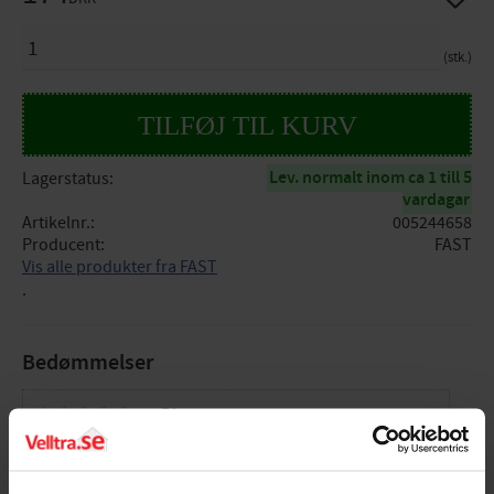
ANTAL
stk.
Lev. normalt inom ca 1 till 5
Lagerstatus
vardagar
Artikelnr.
005244658
Producent
FAST
Vis alle produkter fra FAST
.
Bedømmelser
Dig