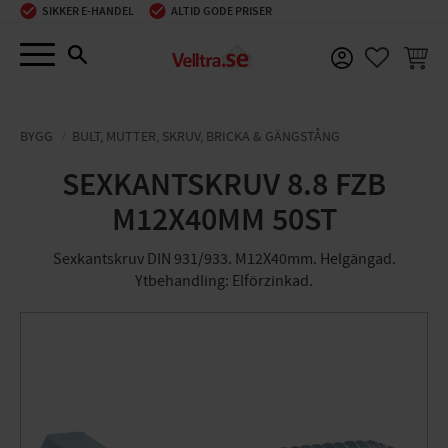
SIKKER E-HANDEL
ALTID GODE PRISER
Menu
INDKØ
FAVORIT
BYGG
BULT, MUTTER, SKRUV, BRICKA & GÄNGSTÅNG
SEXKANTSKRUV 8.8 FZB
M12X40MM 50ST
Sexkantskruv DIN 931/933. M12X40mm. Helgängad.
Ytbehandling: Elförzinkad.