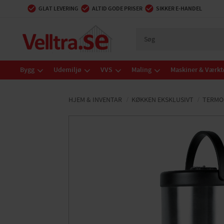
GLAT LEVERING
ALTID GODE PRISER
SIKKER E-HANDEL
Bygg
Udemiljø
VVS
Maling
Maskiner & Værkt
HJEM & INVENTAR
KØKKEN EKSKLUSIVT
TERMO