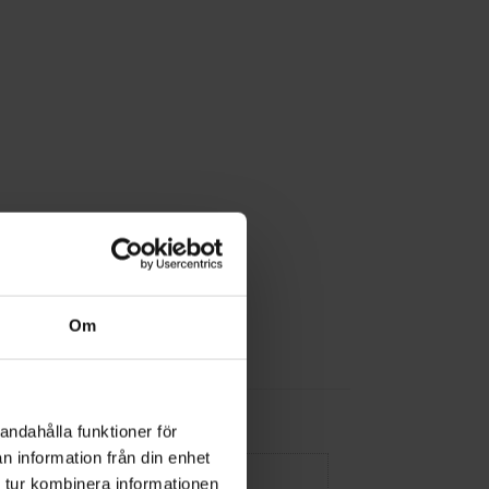
Om
andahålla funktioner för
n information från din enhet
 tur kombinera informationen