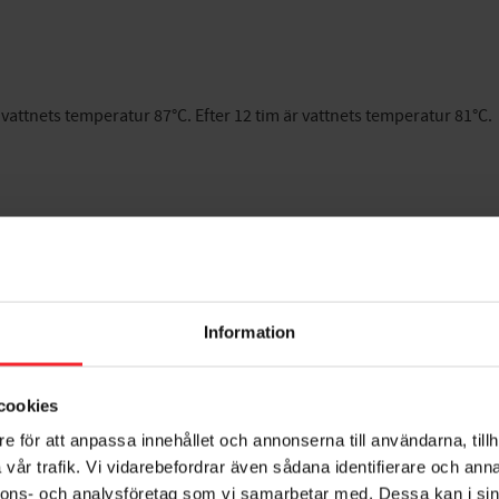
 vattnets temperatur 87°C. Efter 12 tim är vattnets temperatur 81°C.
Information
cookies
e för att anpassa innehållet och annonserna till användarna, tillh
vår trafik. Vi vidarebefordrar även sådana identifierare och anna
nnons- och analysföretag som vi samarbetar med. Dessa kan i sin