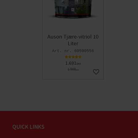
Auson Tjære-vitriol 10
Liter
60590556
1.691
DKK
1.900
DKK
Gem som favorit
QUICK LINKS