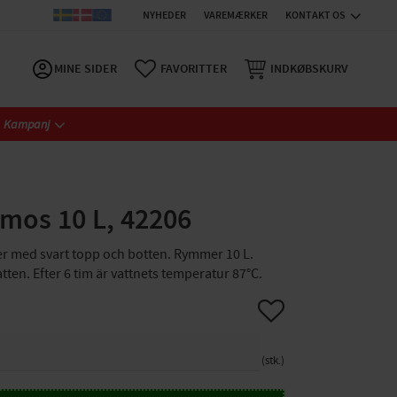
NYHEDER
VAREMÆRKER
KONTAKT OS
MINE SIDER
FAVORITTER
INDKØBSKURV
Kampanj
rmos 10 L, 42206
er med svart topp och botten. Rymmer 10 L.​
ten. Efter 6 tim är vattnets temperatur 87°C.
Gem som favorit
stk.