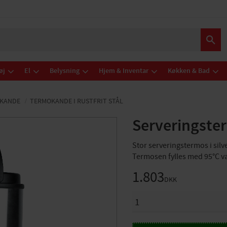
øj
El
Belysning
Hjem & Inventar
Køkken & Bad
KANDE
TERMOKANDE I RUSTFRIT STÅL
Serveringste
Stor serveringstermos i silv
Termosen fylles med 95°C vat
1.803
DKK
ANTAL