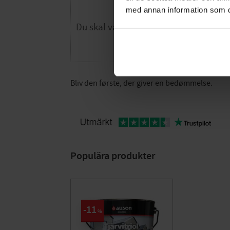
med annan information som du 
Bliv den første, der giver en bedømmelse.
Populära produkter
11
%