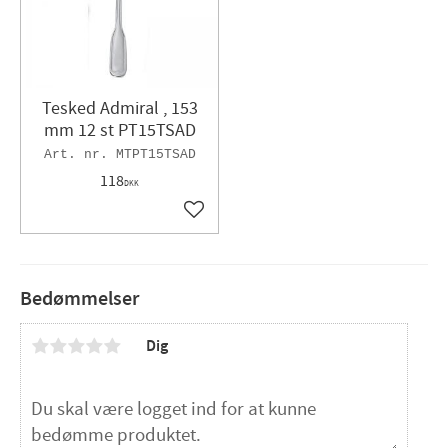
Tesked Admiral , 153
mm 12 st PT15TSAD
MTPT15TSAD
118
DKK
Gem som favorit
Bedømmelser
Dig