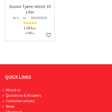
Auson Tjære-vitriol 10
Liter
60590556
1.691
DKK
1.900
DKK
Gem som favorit
QUICK LINKS
About us
Questions & Answers
Customer service
News