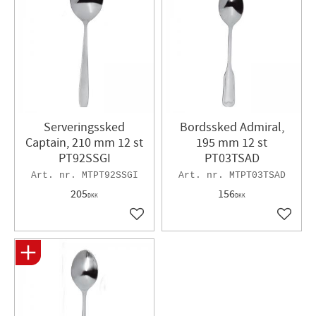
Serveringssked
Bordssked Admiral,
Captain, 210 mm 12 st
195 mm 12 st
PT92SSGI
PT03TSAD
MTPT92SSGI
MTPT03TSAD
205
156
DKK
DKK
Gem som favorit
Gem so