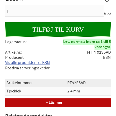
ANTAL
stk.
Lev. normalt inom ca 1 till 5
Lagerstatus
vardagar
Artikelnr.
MTPT92SSAD
Producent
BBM
Vis alle produkter fra BBM
Rostfria serveringsskedar.
Artikelnummer
PT92SSAD
Tjocklek
2.4 mm
Längd
215 cm
+ Läs mer
Vikt
0,790 kg(s)
Relaterede produkter
Antal
12 st