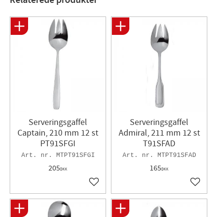
Varumärke
BBM
Serveringsgaffel
Serveringsgaffel
Captain, 210 mm 12 st
Admiral, 211 mm 12 st
PT91SFGI
T91SFAD
MTPT91SFGI
MTPT91SFAD
205
165
DKK
DKK
Gem som favorit
Gem so