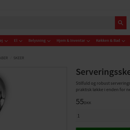
øj
El
Belysning
Hjem & Inventar
Køkken & Bad
ABER
SKEER
Serveringssk
Stilfuld og robust serverings
praktisk løkke i enden for
55
DKK
ANTAL