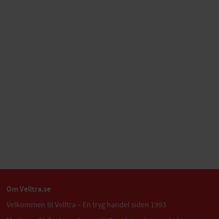
Om Velltra.se
Velkommen til Velltra – En tryg handel siden 1993