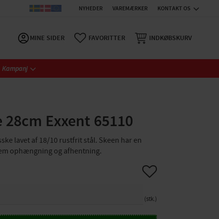
NYHEDER
VAREMÆRKER
KONTAKT OS
MINE SIDER
FAVORITTER
INDKØBSKURV
Kampanj
e 28cm Exxent 65110
ske lavet af 18/10 rustfrit stål. Skeen har en
 nem ophængning og afhentning.
Gem som favorit
stk.