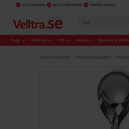
GLAT LEVERING
ALTID GODE PRISER
SIKKER E-HANDEL
Bygg
Udemiljø
VVS
Maling
Maskiner & Værkt
HJEM & INVENTAR
KØKKEN EKSKLUSIVT
REDSK