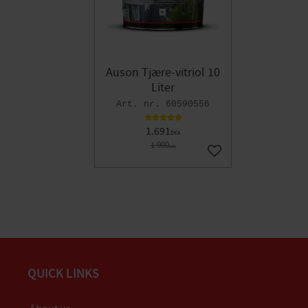
Auson Tjære-vitriol 10
Liter
60590556
1.691
DKK
1.900
DKK
Gem som favorit
QUICK LINKS