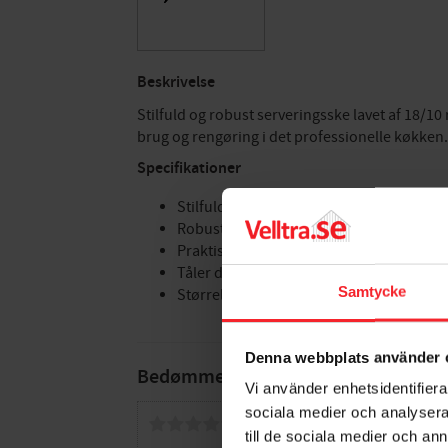
Beskrivelse
Stilfuld og robust serveringsske lavet af 18/10
brug og rengøring i det professionelle køkken.
Specifikationer
Stilfuld
Robust
Praktisk løkke til ophængning
Tåler daglig brug og rengøring
Samtycke
Størrelse: 28 cm
Denna webbplats använder 
Bedømmelser
Vi använder enhetsidentifierar
sociala medier och analysera 
Dig
till de sociala medier och a