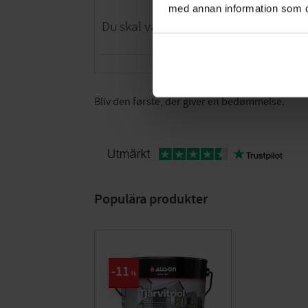
med annan information som du 
Bliv den første, der giver en bedømmelse.
Populära produkter
11
%