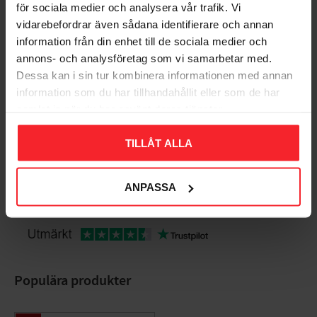
för sociala medier och analysera vår trafik. Vi
Bedømmelser
vidarebefordrar även sådana identifierare och annan
information från din enhet till de sociala medier och
annons- och analysföretag som vi samarbetar med.
Dig
Dessa kan i sin tur kombinera informationen med annan
information som du har tillhandahållit eller som de har
samlat in när du har använt deras tjänster.
TILLÅT ALLA
Bliv den første, der giver en bedømmelse.
ANPASSA
Populära produkter