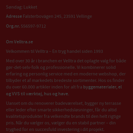
Søndag: Lukket
Adresse
Falsterbovägen 245, 23591 Vellinge
Org.nr.
556597-9712
Om Velltra.se
Velkommen til Velltra – En tryg handel siden 1993
Med over 30 år i branchen er Velltra det oplagte valg for både
gør-det-selv-folk og professionelle. Vi kombinerer solid
erfaring og personlig service med en moderne webshop, der
tilbyder et af markedets bredeste sortimenter. Hos os finder
du over 60.000 artikler inden for alt fra
byggematerialer, el
og VVS til værktøj, hus og have
.
Uanset om du renoverer badeværelset, bygger ny terrasse
eller leder efter smarte sikkerhedsløsninger, får du altid
kvalitetsprodukter fra velkendte brands til den helt rigtige
pris. Når du vælger os, vælger du en stabil partner – din
tryghed for en succesfuld investering i dit projekt.