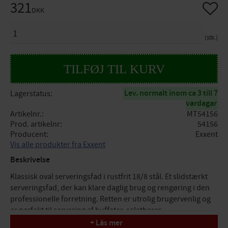
321
Gem so
DKK
ANTAL
stk.
Lev. normalt inom ca 3 till 7
Lagerstatus
vardagar
Artikelnr.
MT54156
Prod. artikelnr
54156
Producent
Exxent
Vis alle produkter fra Exxent
Beskrivelse
Klassisk oval serveringsfad i rustfrit 18/8 stål. Et slidstærkt
serveringsfad, der kan klare daglig brug og rengøring i den
professionelle forretning. Retten er utrolig brugervenlig og
er perfekt til servering af buffeter, salatbarer,
charcuteridiske, delikatesseforretninger eller til servering af
+ Läs mer