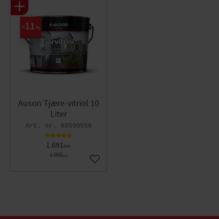
11
%
Auson Tjære-vitriol 10
Liter
60590556
1.691
DKK
1.900
DKK
Gem som favorit