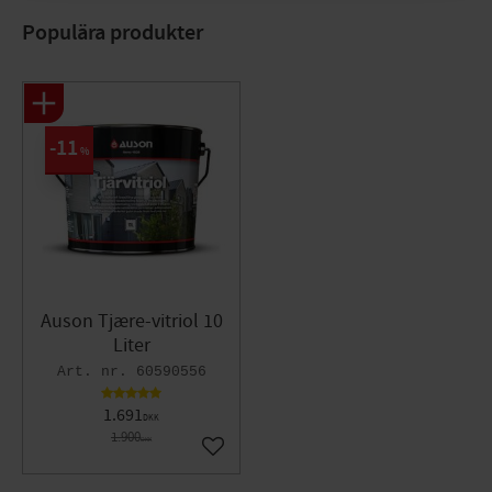
Populära produkter
11
%
Auson Tjære-vitriol 10
Liter
60590556
1.691
DKK
1.900
DKK
Gem som favorit