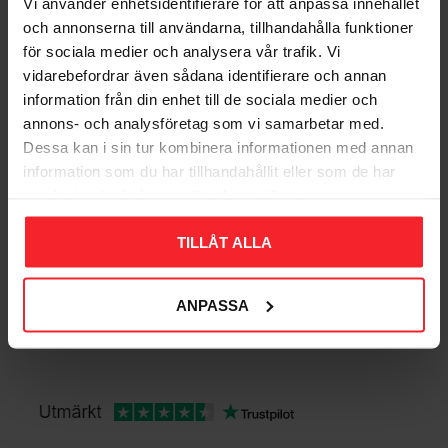
Vi använder enhetsidentifierare för att anpassa innehållet
DKK
125
DKK
och annonserna till användarna, tillhandahålla funktioner
Gem som favorit
för sociala medier och analysera vår trafik. Vi
vidarebefordrar även sådana identifierare och annan
information från din enhet till de sociala medier och
Bedømmelser
annons- och analysföretag som vi samarbetar med.
Dessa kan i sin tur kombinera informationen med annan
Dig
information som du har tillhandahållit eller som de har
samlat in när du har använt deras tjänster.
TILLÅT ALLA
ANPASSA
Bliv den første, der giver en bedømmelse.