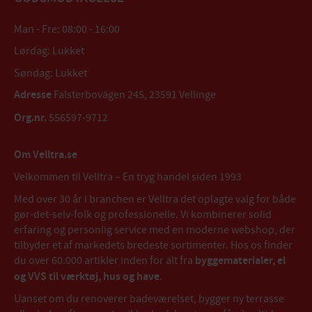
Man - Fre: 08:00 - 16:00
Lørdag: Lukket
Søndag: Lukket
Adresse
Falsterbovägen 245, 23591 Vellinge
Org.nr.
556597-9712
Om Velltra.se
Velkommen til Velltra – En tryg handel siden 1993
Med over 30 år i branchen er Velltra det oplagte valg for både
gør-det-selv-folk og professionelle. Vi kombinerer solid
erfaring og personlig service med en moderne webshop, der
tilbyder et af markedets bredeste sortimenter. Hos os finder
du over 60.000 artikler inden for alt fra
byggematerialer, el
og VVS til værktøj, hus og have
.
Uanset om du renoverer badeværelset, bygger ny terrasse