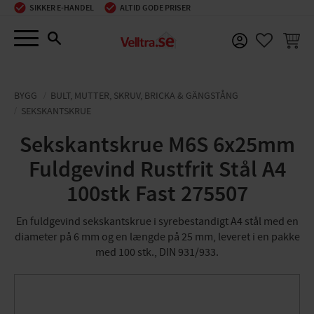
SIKKER E-HANDEL
ALTID GODE PRISER
Menu
INDKØ
FAVORIT
BYGG
BULT, MUTTER, SKRUV, BRICKA & GÄNGSTÅNG
SEKSKANTSKRUE
Sekskantskrue M6S 6x25mm
Fuldgevind Rustfrit Stål A4
100stk Fast 275507
En fuldgevind sekskantskrue i syrebestandigt A4 stål med en
diameter på 6 mm og en længde på 25 mm, leveret i en pakke
med 100 stk., DIN 931/933.