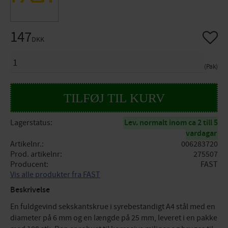
147
Gem so
DKK
ANTAL
Pak
Lagerstatus
Lev. normalt inom ca 2 till 5
vardagar
Artikelnr.
006283720
Prod. artikelnr
275507
Producent
FAST
Vis alle produkter fra FAST
Beskrivelse
En fuldgevind sekskantskrue i syrebestandigt A4 stål med en
diameter på 6 mm og en længde på 25 mm, leveret i en pakke