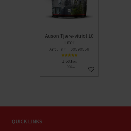
Auson Tjære-vitriol 10
Liter
60590556
1.691
DKK
1.900
DKK
Gem som favorit
QUICK LINKS