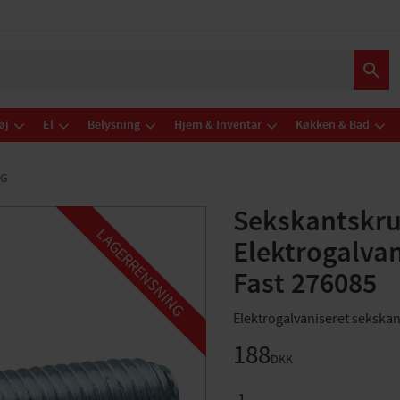
øj
El
Belysning
Hjem & Inventar
Køkken & Bad
NG
Sekskantskru
LAGERRENSNING
Elektrogalva
Fast 276085
Elektrogalvaniseret sekskan
188
DKK
ANTAL