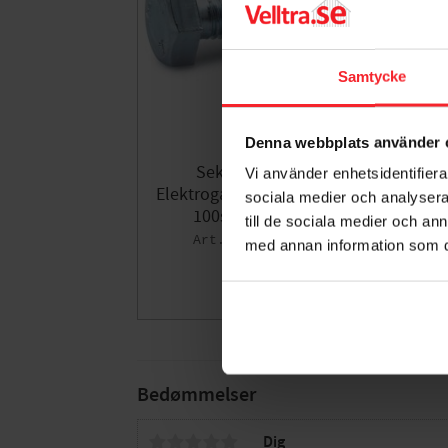
Samtycke
Denna webbplats använder 
Sekskantskrue 8,8
Vi använder enhetsidentifierar
Elektrogalvaniseret M10x20h
sociala medier och analysera 
100stk Fast 276081
till de sociala medier och a
005244634
med annan information som du 
164
DKK
Gem som fav
Bedømmelser
Dig