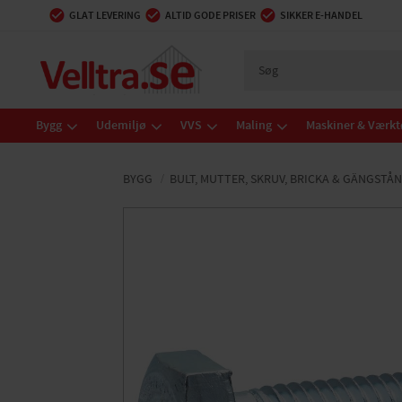
GLAT LEVERING
ALTID GODE PRISER
SIKKER E-HANDEL
Bygg
Udemiljø
VVS
Maling
Maskiner & Værkt
BYGG
BULT, MUTTER, SKRUV, BRICKA & GÄNGSTÅ