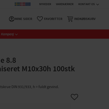
NYHEDER
VAREMÆRKER
KONTAKT OS
MINE SIDER
FAVORITTER
INDKØBSKURV
Kampanj
e 8.8
niseret M10x30h 100stk
tskrue DIN 931/933, h = fuldt gevind.
Gem som favorit