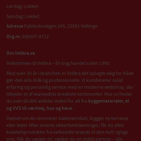
Lørdag: Lukket
Søndag: Lukket
Adresse
Falsterbovägen 245, 23591 Vellinge
Org.nr.
556597-9712
Om Velltra.se
Velkommen til Velltra – En tryg handel siden 1993
Med over 30 år i branchen er Velltra det oplagte valg for både
gør-det-selv-folk og professionelle. Vi kombinerer solid
erfaring og personlig service med en moderne webshop, der
tilbyder et af markedets bredeste sortimenter. Hos os finder
du over 60.000 artikler inden for alt fra
byggematerialer, el
og VVS til værktøj, hus og have
.
Uanset om du renoverer badeværelset, bygger ny terrasse
eller leder efter smarte sikkerhedsløsninger, får du altid
kvalitetsprodukter fra velkendte brands til den helt rigtige
pris. Når du vælger os, vælger du en stabil partner – din