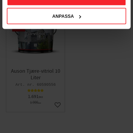
ANPASSA
11
%
Auson Tjære-vitriol 10
Liter
60590556
1.691
DKK
1.900
DKK
Gem som favorit