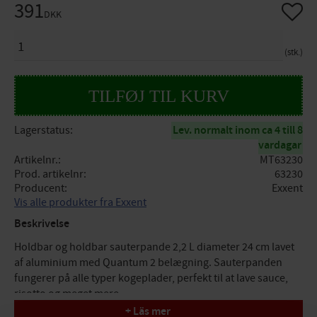
391
Gem so
DKK
ANTAL
stk.
Lagerstatus
Lev. normalt inom ca 4 till 8
vardagar
Artikelnr.
MT63230
Prod. artikelnr
63230
Producent
Exxent
Vis alle produkter fra Exxent
Beskrivelse
Holdbar og holdbar sauterpande 2,2 L diameter 24 cm lavet
af aluminium med Quantum 2 belægning. Sauterpanden
fungerer på alle typer kogeplader, perfekt til at lave sauce,
risotto og meget mere.
+ Läs mer
Specifikationer