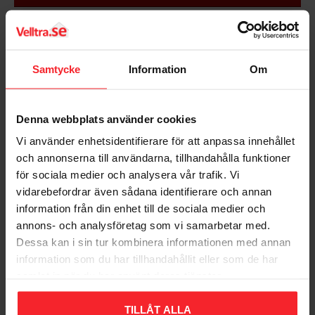
Holdbar
Virker på alle typer kogeplader
Bedømmelser
Quantum 2 belægning
Samtycke
Information
Om
Størrelse: 24 x 6,5 cm
Dig
Denna webbplats använder cookies
Vi använder enhetsidentifierare för att anpassa innehållet
och annonserna till användarna, tillhandahålla funktioner
för sociala medier och analysera vår trafik. Vi
vidarebefordrar även sådana identifierare och annan
Bliv den første, der giver en bedømmelse.
information från din enhet till de sociala medier och
annons- och analysföretag som vi samarbetar med.
Dessa kan i sin tur kombinera informationen med annan
information som du har tillhandahållit eller som de har
samlat in när du har använt deras tjänster.
Populära produkter
TILLÅT ALLA