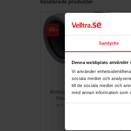
Relaterede produkter
L
A
G
E
R
R
E
N
S
N
I
N
G
35
%
Samtycke
Denna webbplats använder 
Vi använder enhetsidentifierar
sociala medier och analysera 
till de sociala medier och a
Rörböj PP 1 Muff Nordisk
med annan information som du 
75mmx90GR Terana
005339662
20
DKK
31
DKK
Gem som fav