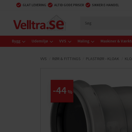
GLAT LEVERING
ALTID GODE PRISER
SIKKER E-HANDEL
Bygg
Udemiljø
VVS
Maling
Maskiner & Værkt
VVS
RØR & FITTINGS
PLASTRØR - KLOAK
KLO
44
%