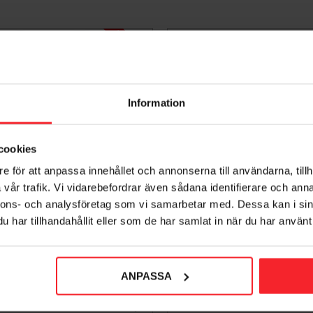
L
A
G
E
R
R
E
N
S
N
I
N
G
28
%
Information
cookies
e för att anpassa innehållet och annonserna till användarna, tillh
vår trafik. Vi vidarebefordrar även sådana identifierare och anna
nnons- och analysföretag som vi samarbetar med. Dessa kan i sin
Rörböj PP 1 Muff Nordisk
Rørbøjning Polypropylen
har tillhandahållit eller som de har samlat in när du har använt 
110mmx90GR Terana
2 Muffer 110mm 90° Bu
Terana
005339663
009154383
49
DKK
ANPASSA
68
87
DKK
DKK
orit
Gem som favorit