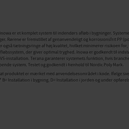
nowa er et komplet system til indendørs afløb i bygninger. Systemet
nger. Rørene er fremstillet af genanvendeligt og korrosionsfrit PP
 også tætningsringe af høj kvalitet, hvilket minimerer risikoen for,
afløbssystem, der giver optimal tryghed. Inowa er godkendt til ind
VVS-installation. Terana garanterer systemets funktion, hvis bran
ende system. Testet og godkendt i henhold til Nordic Poly Mark.
at produktet er mærket med anvendelsesområdet i kode. Ifølge sve
 Installation i bygning. D= Installation i jorden og under opfør