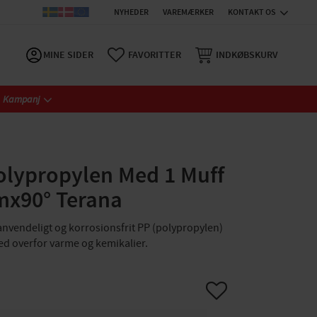
NYHEDER
VAREMÆRKER
KONTAKT OS
MINE SIDER
FAVORITTER
INDKØBSKURV
Kampanj
olypropylen Med 1 Muff
mx90° Terana
nanvendeligt og korrosionsfrit PP (polypropylen)
d overfor varme og kemikalier.
Gem som favorit