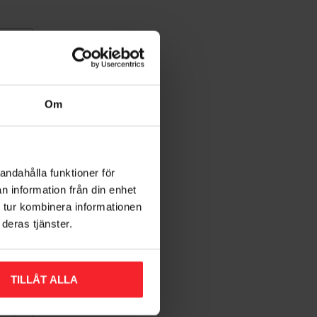
Om
andahålla funktioner för
n information från din enhet
 tur kombinera informationen
 Med
deras tjänster.
et
TILLÅT ALLA
Gem som favorit