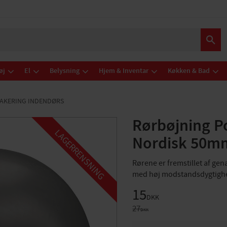
øj
El
Belysning
Hjem & Inventar
Køkken & Bad
AKERING INDENDØRS
Rørbøjning P
LAGERRENSNING
Nordisk 50m
Rørene er fremstillet af ge
med høj modstandsdygtighe
Nedsat pris:
15
DKK
Original pris:
27
DKK
ANTAL