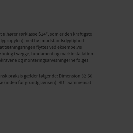
 tilhører rørklasse S14*, som er den kraftigste
 (polypropylen) med høj modstandsdygtighed
 at tætningsringen flyttes ved eksempelvis
støbning i vægge, fundament og markinstallation.
chekravene og monteringsanvisningerne følges.
nsk praksis gælder følgende: Dimension 32-50
else (inden for grundgrænsen). BD= Sammensat