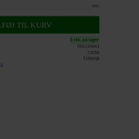
stk.
8 stk. på lager
005339661
72056
TERANA
NA