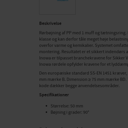
Beskrivelse
Rørbøjning af PP med 1 muff og tætningsring. I
klasse og kan derfor tåle meget høje belastni
overfor varme og kemikalier. Systemet omfatter
montering. Resultatet er et sikkert indendørs 
Inowa er tilpasset branchekravene for Sikker 
Inowa rørdele opfylder kravene for et lyddæmp
Den europæiske standard SS-EN 1451 kræver, 
mm mærke B. Dimension ≥ 75 mm mærke BD. * B=
kode dækker begge anvendelsesområder.
Specifikationer
Størrelse: 50 mm
Bøjning i grader: 90°