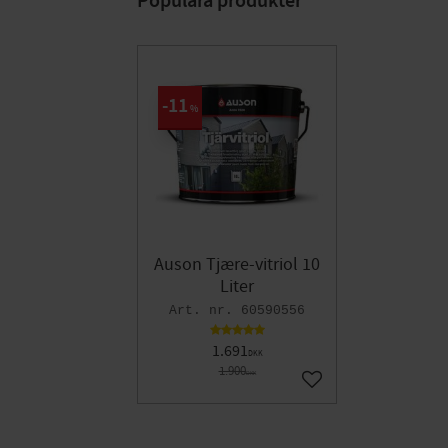
Populära produkter
11
%
Auson Tjære-vitriol 10
Liter
60590556
1.691
DKK
1.900
DKK
Gem som favorit