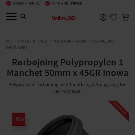
SIKKER E-HANDEL
ALTID GODE PRISER
Menu
INDKØ
FAVORIT
VVS
RØR & FITTINGS
PLASTRØR - KLOAK
KLOAKERING
INDENDØRS
Rørbøjning Polypropylen 1
Manchet 50mm x 45GR Inowa
Polypropylen rørbøjning med 1 muffe og tætningsring. Bøj
ved 45 grader.
L
A
G
E
R
R
E
N
S
N
I
N
G
32
%