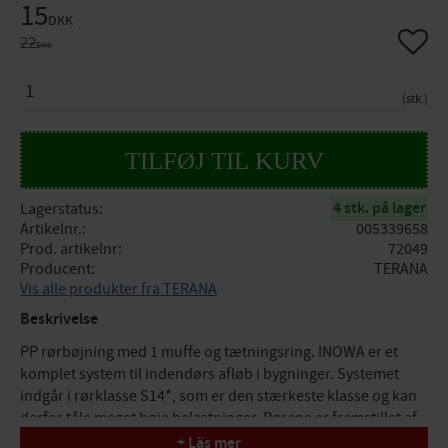
Nedsat pris:
15
DKK
Gem so
Original pris:
22
DKK
ANTAL
stk.
4 stk. på lager
Lagerstatus
Artikelnr.
005339658
Prod. artikelnr
72049
Producent
TERANA
Vis alle produkter fra TERANA
Beskrivelse
PP rørbøjning med 1 muffe og tætningsring. INOWA er et
komplet system til indendørs afløb i bygninger. Systemet
indgår i rørklasse S14*, som er den stærkeste klasse og kan
derfor tåle meget høje belastninger. Rørene er fremstillet af
genanvendeligt og korrosionsfrit PP (polypropylen) med høj
+ Läs mer