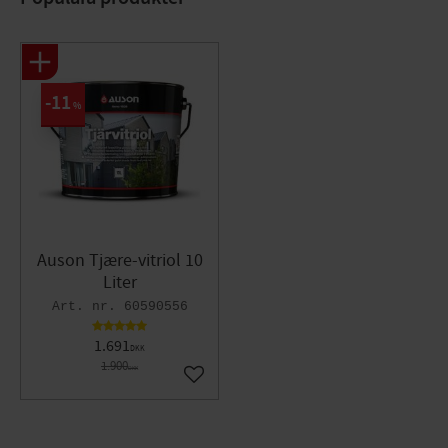
11
%
Auson Tjære-vitriol 10
Liter
60590556
1.691
DKK
1.900
DKK
Gem som favorit