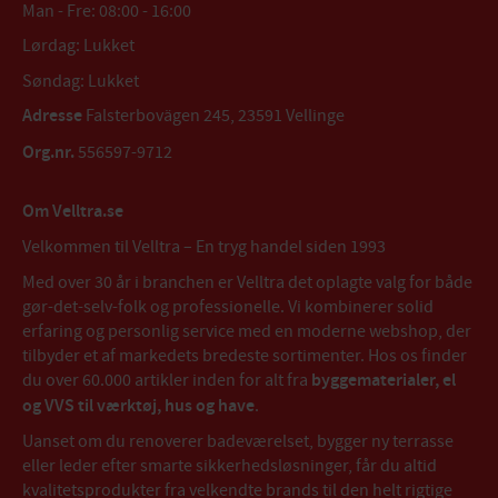
Man - Fre: 08:00 - 16:00
Lørdag: Lukket
Søndag: Lukket
Adresse
Falsterbovägen 245, 23591 Vellinge
Org.nr.
556597-9712
Om Velltra.se
Velkommen til Velltra – En tryg handel siden 1993
Med over 30 år i branchen er Velltra det oplagte valg for både
gør-det-selv-folk og professionelle. Vi kombinerer solid
erfaring og personlig service med en moderne webshop, der
tilbyder et af markedets bredeste sortimenter. Hos os finder
du over 60.000 artikler inden for alt fra
byggematerialer, el
og VVS til værktøj, hus og have
.
Uanset om du renoverer badeværelset, bygger ny terrasse
eller leder efter smarte sikkerhedsløsninger, får du altid
kvalitetsprodukter fra velkendte brands til den helt rigtige