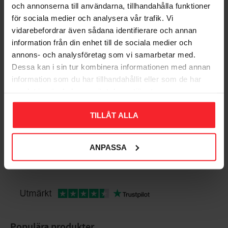
Gem som favorit
och annonserna till användarna, tillhandahålla funktioner
för sociala medier och analysera vår trafik. Vi
vidarebefordrar även sådana identifierare och annan
Bedømmelser
information från din enhet till de sociala medier och
annons- och analysföretag som vi samarbetar med.
Dessa kan i sin tur kombinera informationen med annan
Dig
information som du har tillhandahållit eller som de har
samlat in när du har använt deras tjänster.
TILLÅT ALLA
ANPASSA
Bliv den første, der giver en bedømmelse.
Populära produkter