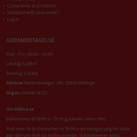
Complaints and returns
Satisfied with your order?
Log in
GODSMODTAGELSE
Man - Fre: 08:00 - 16:00
Lørdag: Lukket
Søndag: Lukket
Adresse
Falsterbovägen 245, 23591 Vellinge
Org.nr.
556597-9712
Om Velltra.se
Velkommen til Velltra – En tryg handel siden 1993
Med over 30 år i branchen er Velltra det oplagte valg for både
gør-det-selv-folk og professionelle. Vi kombinerer solid