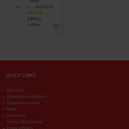
Liter
60590556
1.691
DKK
1.900
DKK
Gem som favorit
QUICK LINKS
About us
Questions & Answers
Customer service
News
Checkout
Terms of purchase
Privacy Policy