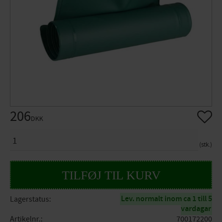
206
Gem so
DKK
ANTAL
stk.
Lev. normalt inom ca 1 till 5
Lagerstatus
vardagar
Artikelnr.
700172200