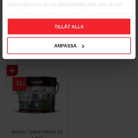
information som du har tillhandahållit eller som de har
Bliv den første, der giver en bedømmelse.
samlat in när du har använt deras tjänster.
TILLÅT ALLA
ANPASSA
Populära produkter
11
%
Auson Tjære-vitriol 10