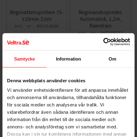
Regnvattenspridare 75-
Regnvandsspreder,
110mm 3,6m
Automatisk, 1,2m,
Raindrain
007212836
007146722
153
DKK
186
DKK
Gem som favorit
Gem so
Samtycke
Information
Om
Bedømmelser
Denna webbplats använder cookies
Vi använder enhetsidentifierare för att anpassa innehållet
Dig
och annonserna till användarna, tillhandahålla funktioner
för sociala medier och analysera vår trafik. Vi
vidarebefordrar även sådana identifierare och annan
information från din enhet till de sociala medier och
annons- och analysföretag som vi samarbetar med.
Dessa kan i sin tur kombinera informationen med annan