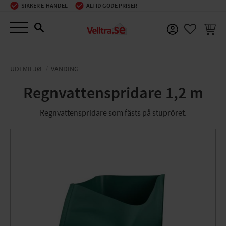
SIKKER E-HANDEL
ALTID GODE PRISER
Menu
INDKØ
FAVORIT
UDEMILJØ
VANDING
Regnvattenspridare 1,2 m
​Regnvattenspridare som fästs på stupröret.