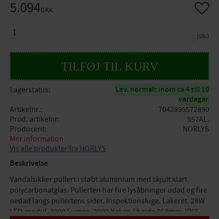
5.094
Gem so
DKK
ANTAL
stk.
Lev. normalt inom ca 4 till 10
Lagerstatus
vardagar
Artikelnr.
7042895572890
Prod. artikelnr
557AL.
Producent
NORLYS
Mer information
Vis alle produkter fra NORLYS
Beskrivelse
Vandalsikker pullert i støbt aluminium med skjult klart
polycarbonatglas. Pullerten har fire lysåbninger udad og fire
nedad langs pullertens sider. Inspektionsluge. Lakeret. 28W
LED-modul, 3000 Lumen, 3000 Kelvin / højde 950mm. IP65,