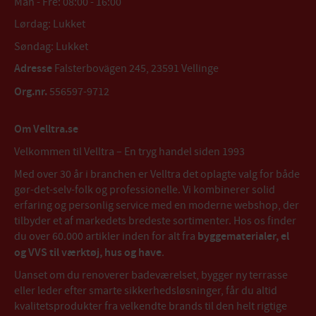
Man - Fre: 08:00 - 16:00
Lørdag: Lukket
Søndag: Lukket
Adresse
Falsterbovägen 245, 23591 Vellinge
Org.nr.
556597-9712
Om Velltra.se
Velkommen til Velltra – En tryg handel siden 1993
Med over 30 år i branchen er Velltra det oplagte valg for både
gør-det-selv-folk og professionelle. Vi kombinerer solid
erfaring og personlig service med en moderne webshop, der
tilbyder et af markedets bredeste sortimenter. Hos os finder
du over 60.000 artikler inden for alt fra
byggematerialer, el
og VVS til værktøj, hus og have
.
Uanset om du renoverer badeværelset, bygger ny terrasse
eller leder efter smarte sikkerhedsløsninger, får du altid
kvalitetsprodukter fra velkendte brands til den helt rigtige