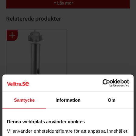
Klasse 1, IK10.
+ Läs mer
Tilbehør
Relaterede produkter
Art: 110 adapter i betonfundament E 7722194
Adapter Til
Samtycke
Information
Om
Betonfundament,
Rustfrit Stål, Norlys 110
7042891100035
Denna webbplats använder cookies
799
DKK
Vi använder enhetsidentifierare för att anpassa innehållet
Gem som favorit