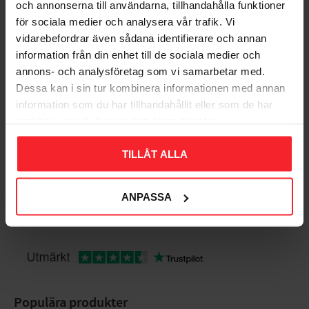
och annonserna till användarna, tillhandahålla funktioner
för sociala medier och analysera vår trafik. Vi
vidarebefordrar även sådana identifierare och annan
Bedømmelser
information från din enhet till de sociala medier och
annons- och analysföretag som vi samarbetar med.
Dig
Dessa kan i sin tur kombinera informationen med annan
information som du har tillhandahållit eller som de har
samlat in när du har använt deras tjänster.
TILLÅT ALLA
ANPASSA
Bliv den første, der giver en bedømmelse.
Populära produkter