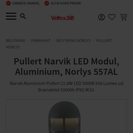
SIKKER E-HANDEL
ALTID GODE PRISER
Menu
INDKØ
FAVORIT
BELYSNING
FABRIKANT
BELYSNING NORLYS
PULLERT
NORLYS
Pullert Narvik LED Modul,
Aluminium, Norlys 557AL
Narvik Aluminium Pullert 21,8W LED 3000K 556 Lumen ud
Brændetid 50000h IP65 IK10.