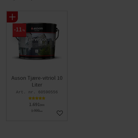
11
%
Auson Tjære-vitriol 10
Liter
60590556
1.691
DKK
1.900
DKK
Gem som favorit