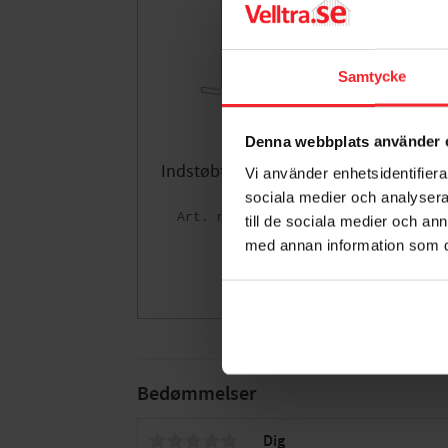
Samtycke
Denna webbplats använder 
Indstøbt Beslag, M8, Norlys
Vi använder enhetsidentifierar
1230
sociala medier och analysera 
7042891230008
till de sociala medier och a
262
med annan information som du 
DKK
Gem som fav
Bedømmelser
Dig