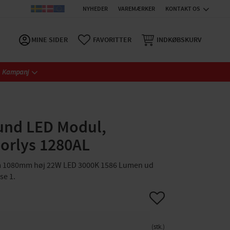
NYHEDER
VAREMÆRKER
KONTAKT OS
MINE SIDER
FAVORITTER
INDKØBSKURV
Kampanj
sund LED Modul,
orlys 1280AL
um 1080mm høj 22W LED 3000K 1586 Lumen ud
se 1.
Gem som favorit
stk.