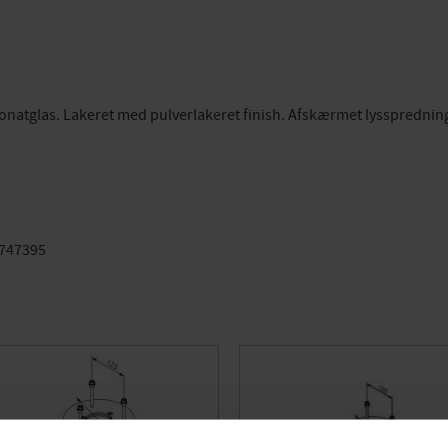
onatglas. Lakeret med pulverlakeret finish. Afskærmet lysspredning
7747395