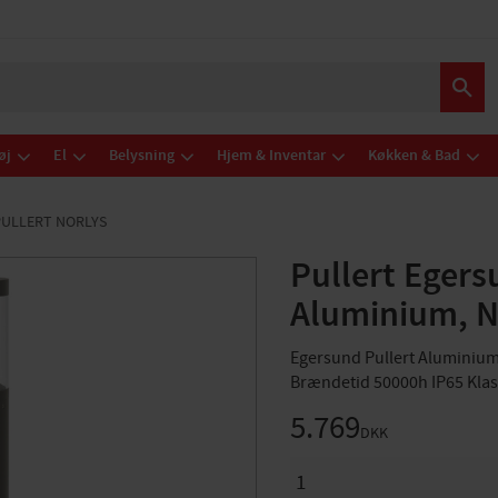
øj
El
Belysning
Hjem & Inventar
Køkken & Bad
ULLERT NORLYS
Pullert Eger
Aluminium, N
Egersund Pullert Alumini
Brændetid 50000h IP65 Klas
5.769
DKK
ANTAL