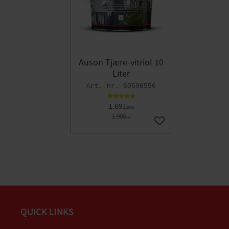
Auson Tjære-vitriol 10
Liter
60590556
1.691
DKK
1.900
DKK
Gem som favorit
QUICK LINKS