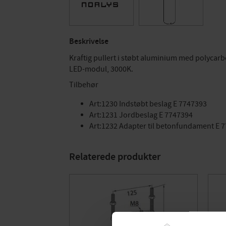
Beskrivelse
Kraftig pullert i støbt aluminium med polycarb
LED-modul, 3000K.
Tilbehør
Art:1230 Indstøbt beslag E 7747393
Art:1231 Jordbeslag E 7747394
Art:1232 Adapter til betonfundament E 
Relaterede produkter