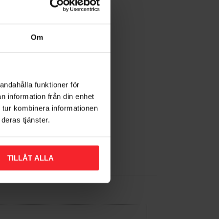
Om
ment
andahålla funktioner för
frit
n information från din enhet
 tur kombinera informationen
2
deras tjänster.
Gem som favorit
TILLÅT ALLA