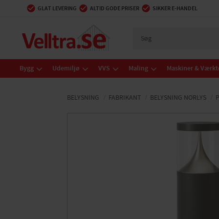
GLAT LEVERING
ALTID GODE PRISER
SIKKER E-HANDEL
Bygg
Udemiljø
VVS
Maling
Maskiner & Værkt
BELYSNING
FABRIKANT
BELYSNING NORLYS
P