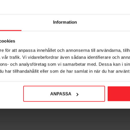
Information
cookies
Jordfæste, Norlys 1231
Adapter Til Betonfunda
e för att anpassa innehållet och annonserna till användarna, tillh
Stavanger/Egersund, Rust
7042891231005
vår trafik. Vi vidarebefordrar även sådana identifierare och anna
Stål, Norlys 1232
nnons- och analysföretag som vi samarbetar med. Dessa kan i sin
584
DKK
704289123200
har tillhandahållit eller som de har samlat in när du har använt 
821
DKK
orit
Gem som favorit
ANPASSA