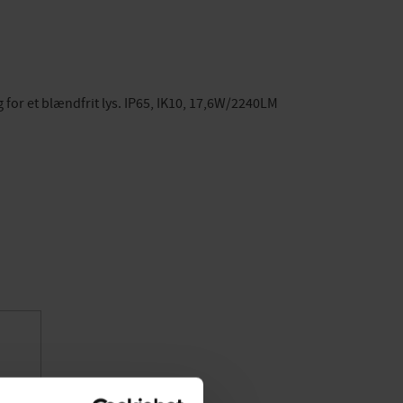
 for et blændfrit lys. IP65, IK10, 17,6W/2240LM