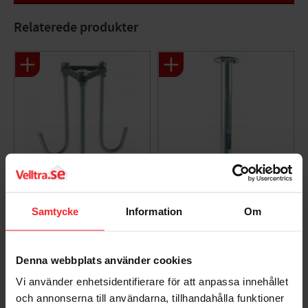
Tillbehör: Art:205 ingjutningsfäste E 7722190, Art:206
Relaterede produkter
markfäste E 7722191, Art:206s adapter för betongfundament
E 7722192
Indstøbt Beslag Til
Jordbeslag Til
Samtycke
Information
Om
Pullerter, Norlys 205
Pullerter, Norlys 206
7042892050001
7042892060000
160
516
DKK
DKK
Denna webbplats använder cookies
Gem som favorit
Gem so
Vi använder enhetsidentifierare för att anpassa innehållet
och annonserna till användarna, tillhandahålla funktioner