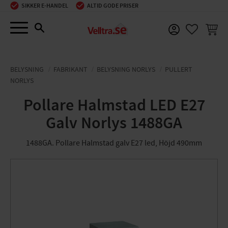
SIKKER E-HANDEL
ALTID GODE PRISER
Menu
INDKØ
FAVORIT
BELYSNING
FABRIKANT
BELYSNING NORLYS
PULLERT
NORLYS
Pollare Halmstad LED E27
Galv Norlys 1488GA
1488GA. Pollare Halmstad galv E27 led, Höjd 490mm