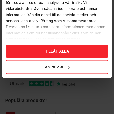
för sociala medier och analysera vår trafik. Vi
Bedømmelser
vidarebefordrar även sådana identifierare och annan
information från din enhet till de sociala medier och
Dig
annons- och analysföretag som vi samarbetar med.
Dessa kan i sin tur kombinera informationen med annan
information som du har tillhandahållit eller som de har
samlat in när du har använt deras tjänster.
TILLÅT ALLA
Bliv den første, der giver en bedømmelse.
ANPASSA
Populära produkter