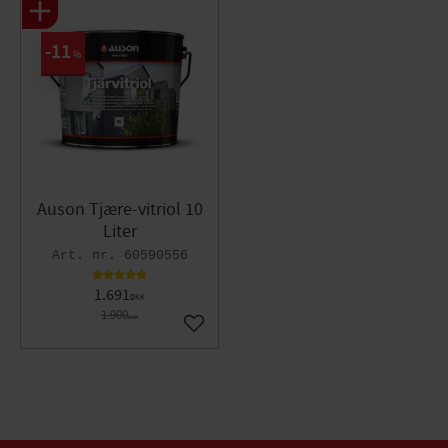
11
%
Auson Tjære-vitriol 10
Liter
60590556
1.691
DKK
1.900
DKK
Gem som favorit