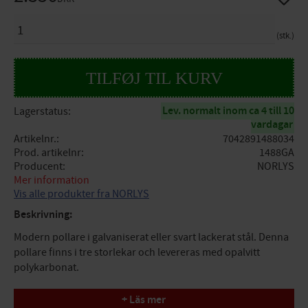
ANTAL
stk.
Lev. normalt inom ca 4 till 10
Lagerstatus
vardagar
Artikelnr.
7042891488034
Prod. artikelnr
1488GA
Producent
NORLYS
Mer information
Vis alle produkter fra NORLYS
Beskrivning:
Modern pollare i galvaniserat eller svart lackerat stål. Denna
pollare finns i tre storlekar och levereras med opalvitt
polykarbonat.
Pollare i galvaniserad stål. Inkl 8,5W E27 Ledljuskälla, 806
+ Läs mer
Lumen 2700 Kelvin, IP55 Klass II. 490mm Hög.