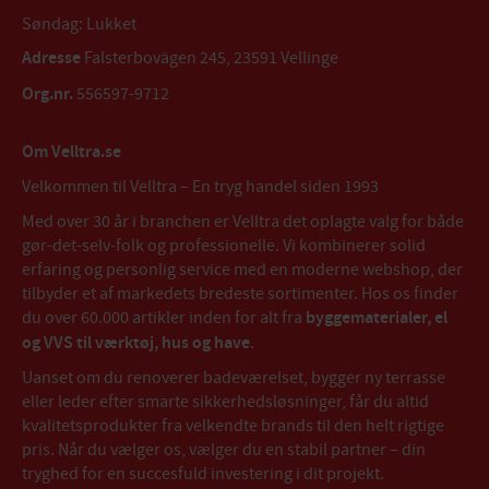
Søndag: Lukket
Adresse
Falsterbovägen 245, 23591 Vellinge
Org.nr.
556597-9712
Om Velltra.se
Velkommen til Velltra – En tryg handel siden 1993
Med over 30 år i branchen er Velltra det oplagte valg for både
gør-det-selv-folk og professionelle. Vi kombinerer solid
erfaring og personlig service med en moderne webshop, der
tilbyder et af markedets bredeste sortimenter. Hos os finder
du over 60.000 artikler inden for alt fra
byggematerialer, el
og VVS til værktøj, hus og have
.
Uanset om du renoverer badeværelset, bygger ny terrasse
eller leder efter smarte sikkerhedsløsninger, får du altid
kvalitetsprodukter fra velkendte brands til den helt rigtige
pris. Når du vælger os, vælger du en stabil partner – din
tryghed for en succesfuld investering i dit projekt.