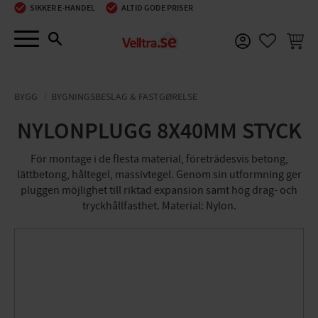
SIKKER E-HANDEL
ALTID GODE PRISER
Menu
INDKØ
FAVORIT
BYGG
BYGNINGSBESLAG & FASTGØRELSE
NYLONPLUGG 8X40MM STYCK
För montage i de flesta material, företrädesvis betong,
lättbetong, håltegel, massivtegel. Genom sin utformning ger
pluggen möjlighet till riktad expansion samt hög drag- och
tryckhållfasthet. Material: Nylon.