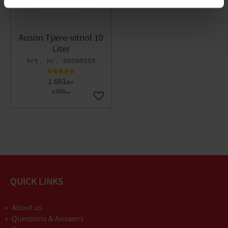
Auson Tjære-vitriol 10
Liter
60590556
1.691
DKK
1.900
DKK
Gem som favorit
QUICK LINKS
About us
Questions & Answers