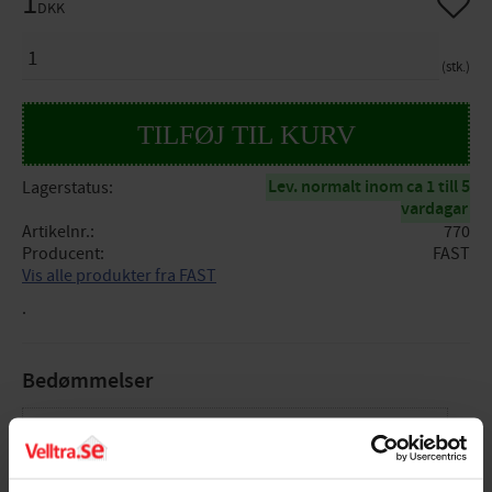
1
DKK
ANTAL
stk.
Lev. normalt inom ca 1 till 5
Lagerstatus
vardagar
Artikelnr.
770
Producent
FAST
Vis alle produkter fra FAST
.
Bedømmelser
Dig