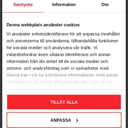
Samtycke
Information
Om
Denna webbplats använder cookies
Bliv den første, der giver en bedømmelse.
Vi använder enhetsidentifierare för att anpassa innehållet
och annonserna till användarna, tillhandahålla funktioner
för sociala medier och analysera vår trafik. Vi
vidarebefordrar även sådana identifierare och annan
information från din enhet till de sociala medier och
annons- och analysföretag som vi samarbetar med.
Populära produkter
Dessa kan i sin tur kombinera informationen med annan
information som du har tillhandahållit eller som de har
samlat in när du har använt deras tjänster.
TILLÅT ALLA
11
%
ANPASSA