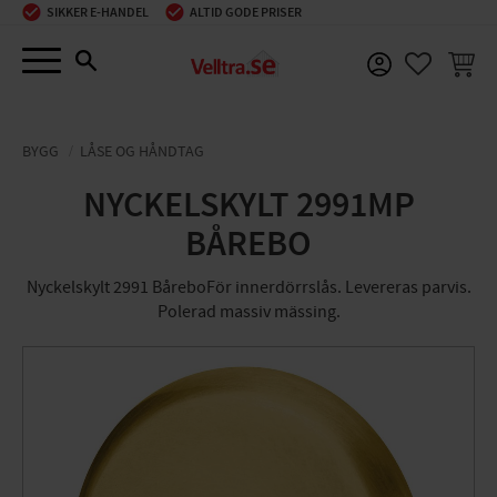
SIKKER E-HANDEL
ALTID GODE PRISER
Menu
INDKØ
FAVORIT
BYGG
LÅSE OG HÅNDTAG
NYCKELSKYLT 2991MP
BÅREBO
Nyckelskylt 2991 BåreboFör innerdörrslås. Levereras parvis.
Polerad massiv mässing.