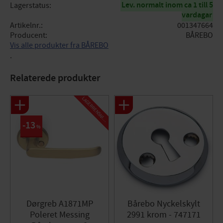
Lev. normalt inom ca 1 till 5
Lagerstatus
vardagar
Artikelnr.
001347664
Producent
BÅREBO
Vis alle produkter fra BÅREBO
.
Relaterede produkter
L
A
G
E
R
R
E
N
S
N
I
N
G
13
%
Dørgreb A1871MP
Bårebo Nyckelskylt
Poleret Messing
2991 krom - 747171