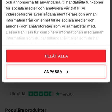
och annonserna till användarna, tillhandahålla funktioner
för sociala medier och analysera vår trafik. Vi
vidarebefordrar även sådana identifierare och annan
Bedømmelser
information från din enhet till de sociala medier och
annons- och analysföretag som vi samarbetar med.
Dig
Dessa kan i sin tur kombinera informationen med annan
information som du har tillhandahållit eller som de har
samlat in när du har använt deras tjänster.
TILLÅT ALLA
ANPASSA
Bliv den første, der giver en bedømmelse.
Populära produkter