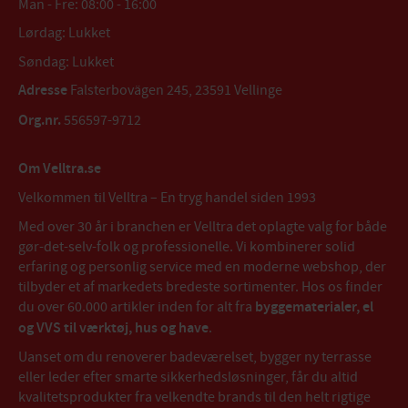
Man - Fre: 08:00 - 16:00
Lørdag: Lukket
Søndag: Lukket
Adresse
Falsterbovägen 245, 23591 Vellinge
Org.nr.
556597-9712
Om Velltra.se
Velkommen til Velltra – En tryg handel siden 1993
Med over 30 år i branchen er Velltra det oplagte valg for både
gør-det-selv-folk og professionelle. Vi kombinerer solid
erfaring og personlig service med en moderne webshop, der
tilbyder et af markedets bredeste sortimenter. Hos os finder
du over 60.000 artikler inden for alt fra
byggematerialer, el
og VVS til værktøj, hus og have
.
Uanset om du renoverer badeværelset, bygger ny terrasse
eller leder efter smarte sikkerhedsløsninger, får du altid
kvalitetsprodukter fra velkendte brands til den helt rigtige