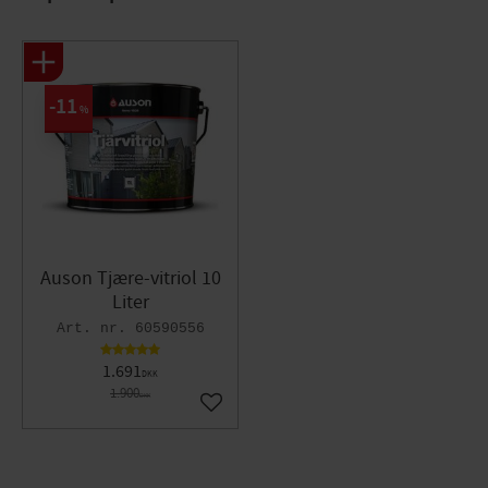
11
%
Auson Tjære-vitriol 10
Liter
60590556
1.691
DKK
1.900
DKK
Gem som favorit