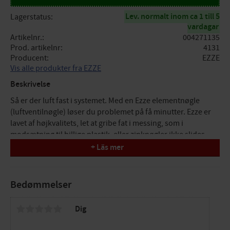
Lev. normalt inom ca 1 till 5
Lagerstatus
vardagar
Artikelnr.
004271135
Prod. artikelnr
4131
Producent
EZZE
Vis alle produkter fra EZZE
Beskrivelse
Så er der luft fast i systemet. Med en Ezze elementnøgle
(luftventilnøgle) løser du problemet på få minutter. Ezze er
lavet af højkvalitets, let at gribe fat i messing, som i
modsætning til billige plastik- eller zinknøgler ikke slides
eller knækker i ventilen. Den passer til standard luftventiler
+ Läs mer
på svenske radiatorer og giver dig det nødvendige moment
til at åbne selv ældre, rustne ventiler.
Bedømmelser
Fordele ved at udlufte din radiator
Jævn varmen ud: Få den fulde effekt ud af dit
Dig
varmesystem.
Reducer energiforbruget: En udluftet radiator bruger