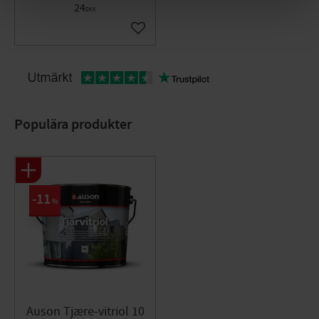
24
DKK
Gem som favorit
Populära produkter
11
%
Auson Tjære-vitriol 10