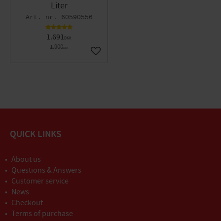
Liter
60590556
1.691
DKK
1.900
DKK
Gem som favorit
QUICK LINKS
About us
Questions & Answers
Customer service
News
Checkout
Terms of purchase