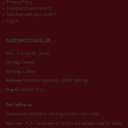
Privacy Policy
Complaints and returns
Satisfied with your order?
Log in
GODSMODTAGELSE
Man - Fre: 08:00 - 16:00
Lørdag: Lukket
Søndag: Lukket
Adresse
Falsterbovägen 245, 23591 Vellinge
Org.nr.
556597-9712
Om Velltra.se
Velkommen til Velltra – En tryg handel siden 1993
Med over 30 år i branchen er Velltra det oplagte valg for både