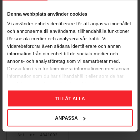
Bøsning Forkromet
Udluftningsventil Til
Antal/pakke: 5stk
Udvendig/Indvendig
Radiatorer G6
Denna webbplats använder cookies
Ezze
Forkromet Ezze
Vi använder enhetsidentifierare för att anpassa innehållet
1986462
002014803
och annonserna till användarna, tillhandahålla funktioner
22
32
DKK
DKK
för sociala medier och analysera vår trafik. Vi
Gem som favorit
Gem so
vidarebefordrar även sådana identifierare och annan
information från din enhet till de sociala medier och
annons- och analysföretag som vi samarbetar med.
Dessa kan i sin tur kombinera informationen med annan
information som du har tillhandahållit eller som de har
samlat in när du har använt deras tjänster.
TILLÅT ALLA
ANPASSA
Udluftningsventil G6
Til Køler, Ezze
4841003