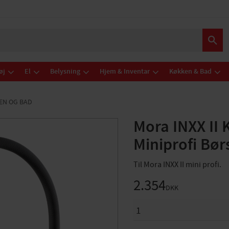
øj
El
Belysning
Hjem & Inventar
Køkken & Bad
EN OG BAD
Mora INXX II
Miniprofi Bør
Til Mora INXX II mini profi.
2.354
DKK
ANTAL