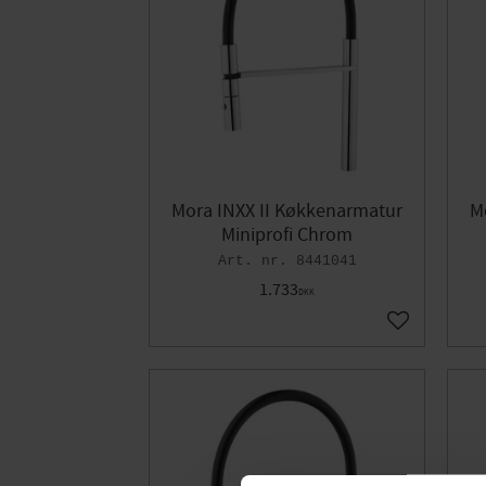
Mora INXX II Køkkenarmatur
M
Miniprofi Chrom
8441041
1.733
DKK
Gem som fav