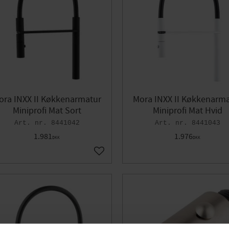
ora INXX II Køkkenarmatur
Mora INXX II Køkkenarm
Miniprofi Mat Sort
Miniprofi Mat Hvid
8441042
8441043
1.981
1.976
DKK
DKK
orit
Gem som favorit