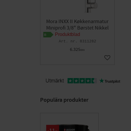
Mora INXX II Køkkenarmatur
Miniprofi 3/8" Børstet Nikkel
Produktblad
8311282
6.325
DKK
Gem som fav
Populära produkter
11