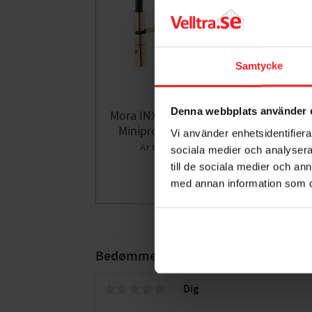
Samtycke
Denna webbplats använder 
Mora INXX II Køkkenarmatur
M
Miniprofi Poleret Messing
Vi använder enhetsidentifierar
8441045
sociala medier och analysera 
2.354
till de sociala medier och a
DKK
med annan information som du 
Gem som fav
Bedømmelser
Dig