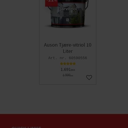
%
Auson Tjære-vitriol 10
Liter
60590556
1.691
DKK
1.900
DKK
Gem som favorit