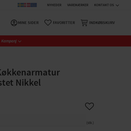
NYHEDER
VAREMÆRKER
KONTAKT OS
MINE SIDER
FAVORITTER
INDKØBSKURV
Kampanj
 Køkkenarmatur
stet Nikkel
Gem som favorit
stk.