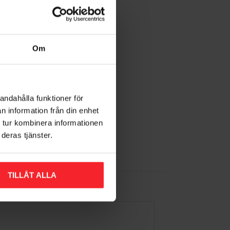
Om
ke
andahålla funktioner för
n information från din enhet
 tur kombinera informationen
deras tjänster.
Gem som favorit
TILLÅT ALLA