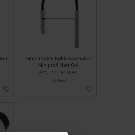
atur
Mora INXX II Køkkenarmatur
Miniprofi Matt Grå
8441044
1.976
DKK
Gem som favorit
Gem som favorit