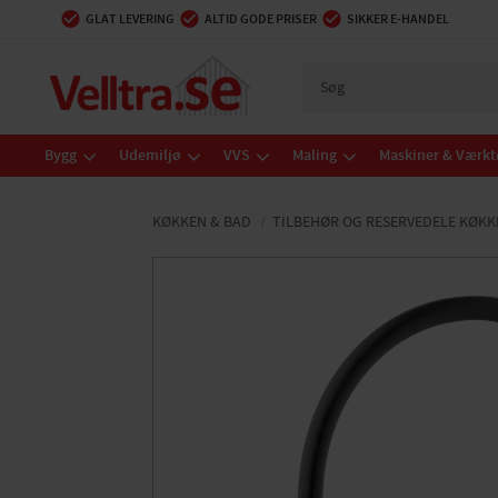
GLAT LEVERING
ALTID GODE PRISER
SIKKER E-HANDEL
Bygg
Udemiljø
VVS
Maling
Maskiner & Værkt
KØKKEN & BAD
TILBEHØR OG RESERVEDELE KØKK