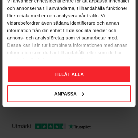
Vi använder enhetsidentifierare för att anpassa innehållet
DKK
Lyskilde medfølger: Nej
och annonserna till användarna, tillhandahålla funktioner
Gem som favorit
Maksimal højde på lyskilde: 150 mm
för sociala medier och analysera vår trafik. Vi
Udskiftelig lyskilde: Ja
vidarebefordrar även sådana identifierare och annan
Antal pærer: 1
information från din enhet till de sociala medier och
Sokkel: E27
Bedømmelser
annons- och analysföretag som vi samarbetar med.
Dybde: 40 cm
Dessa kan i sin tur kombinera informationen med annan
Højde: 225 cm
Dig
information som du har tillhandahållit eller som de har
Bredde: 40 cm
samlat in när du har använt deras tjänster.
TILLÅT ALLA
ANPASSA
Bliv den første, der giver en bedømmelse.