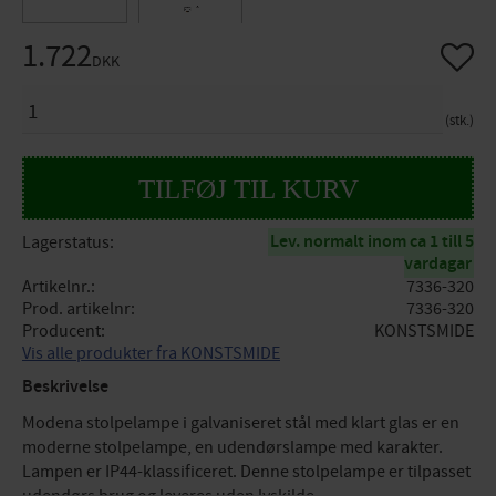
1.722
Gem so
DKK
ANTAL
stk.
Lev. normalt inom ca 1 till 5
Lagerstatus
vardagar
Artikelnr.
7336-320
Prod. artikelnr
7336-320
Producent
KONSTSMIDE
Vis alle produkter fra KONSTSMIDE
Beskrivelse
Modena stolpelampe i galvaniseret stål med klart glas er en
moderne stolpelampe, en udendørslampe med karakter.
Lampen er IP44-klassificeret. Denne stolpelampe er tilpasset
udendørs brug og leveres uden lyskilde.