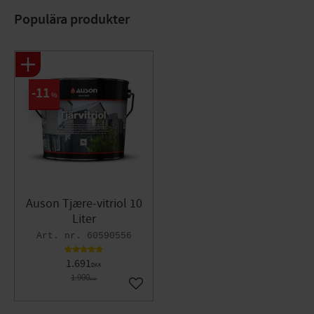
Populära produkter
11
%
Auson Tjære-vitriol 10
Liter
60590556
1.691
DKK
1.900
DKK
Gem som favorit