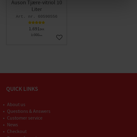
Auson Tjære-vitriol 10
Liter
60590556
1.691
DKK
1.900
DKK
Gem som favorit
QUICK LINKS
About us
Questions & Answers
Customer service
News
Checkout