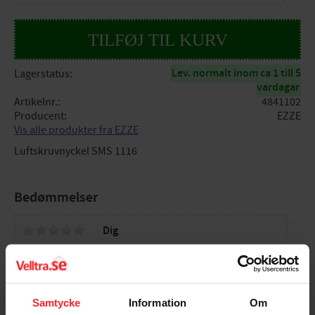
Lev. normalt inom ca 1 till 5
Lagerstatus
vardagar
Artikelnr.
4841102
Producent
EZZE
Vis alle produkter fra EZZE
Luftskruvnyckel SMS 1116
Bedømmelser
Dig
Samtycke
Information
Om