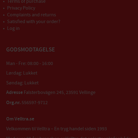
Terms of purchase
Privacy Policy
Complaints and returns
Satisfied with your order?
Log in
GODSMODTAGELSE
Man - Fre: 08:00 - 16:00
Lørdag: Lukket
Søndag: Lukket
Adresse
Falsterbovägen 245, 23591 Vellinge
Org.nr.
556597-9712
Om Velltra.se
Velkommen til Velltra – En tryg handel siden 1993