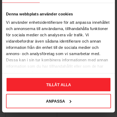
Bliv den første, der giver en bedømmelse.
Denna webbplats använder cookies
Vi använder enhetsidentifierare för att anpassa innehållet
och annonserna till användarna, tillhandahålla funktioner
för sociala medier och analysera vår trafik. Vi
vidarebefordrar även sådana identifierare och annan
information från din enhet till de sociala medier och
Populära produkter
annons- och analysföretag som vi samarbetar med.
Dessa kan i sin tur kombinera informationen med annan
information som du har tillhandahållit eller som de har
samlat in när du har använt deras tjänster.
11
%
TILLÅT ALLA
ANPASSA