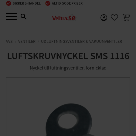
SIKKER E-HANDEL
ALTID GODE PRISER
Menu
INDKØ
FAVORIT
VVS
VENTILER
UDLUFTNINGSVENTILER & VAKUUMVENTILER
LUFTSKRUVNYCKEL SMS 1116
Nyckel till luftningsventiler, förnicklad